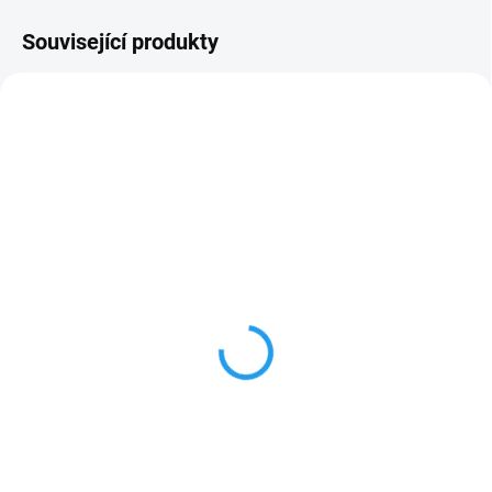
Související produkty
SKLADEM
SKLADEM
FTP patch kabel Cat.6,
FTP patch kabel OPTIX
bílý
Cat.5e, modrý
775 Kč
17 Kč
od
Detail
Detail
Patch kabel FTP Cat6 je síťový
(FTP - Foiled Twisted Pair) patch
kabel určený pro propojení
kabel Cat.5e je síťový kabel
síťových zařízení, jako jsou
určený pro propojení síťových