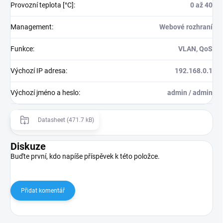
Provozní teplota [°C]
:
0 až 40
Management
:
Webové rozhraní
Funkce
:
VLAN, QoS
Výchozí IP adresa
:
192.168.0.1
Výchozí jméno a heslo
:
admin / admin
Datasheet (471.7 kB)
Diskuze
Buďte první, kdo napíše příspěvek k této položce.
Přidat komentář