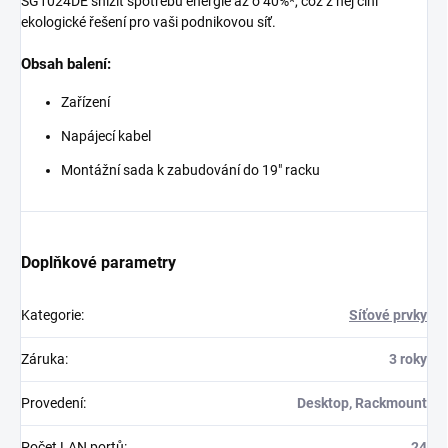
SG1024DE snížit spotřebu energie až o 40%*, což z něj činí
ekologické řešení pro vaši podnikovou síť.
Obsah balení:
Zařízení
Napájecí kabel
Montážní sada k zabudování do 19" racku
Doplňkové parametry
Kategorie
:
Síťové prvky
Záruka
:
3 roky
Provedení
:
Desktop, Rackmount
Počet LAN portů
:
24