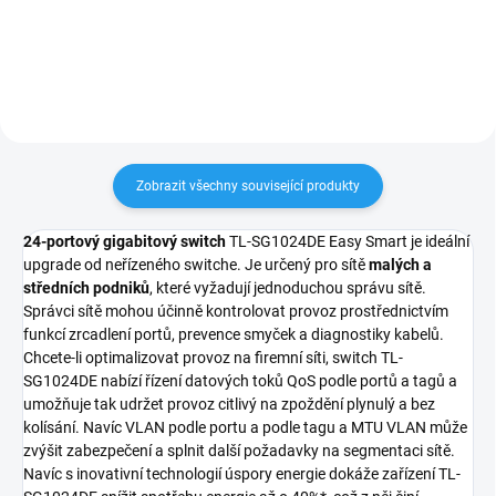
počítače, směrovače a switche.
zařízení, jako jsou počítače,
Tento kabel je vybaven konektory
směrovače a switche. Tento kabel
RJ45 na obou koncích a je...
je vybaven...
Zobrazit všechny související produkty
24-portový gigabitový switch
TL-SG1024DE Easy Smart je ideální
upgrade od neřízeného switche. Je určený pro sítě
malých a
středních podniků
, které vyžadují jednoduchou správu sítě.
Správci sítě mohou účinně kontrolovat provoz prostřednictvím
funkcí zrcadlení portů, prevence smyček a diagnostiky kabelů.
Chcete-li optimalizovat provoz na firemní síti, switch TL-
SG1024DE nabízí řízení datových toků QoS podle portů a tagů a
umožňuje tak udržet provoz citlivý na zpoždění plynulý a bez
kolísání. Navíc VLAN podle portu a podle tagu a MTU VLAN může
zvýšit zabezpečení a splnit další požadavky na segmentaci sítě.
Navíc s inovativní technologií úspory energie dokáže zařízení TL-