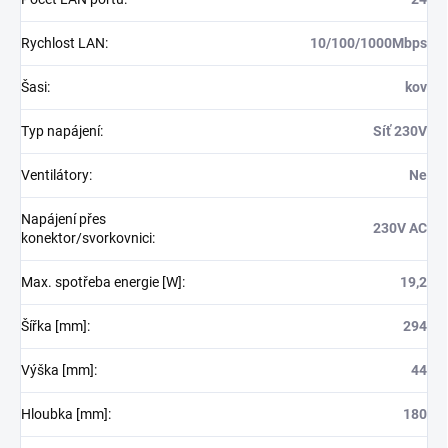
Rychlost LAN
:
10/100/1000Mbps
Šasi
:
kov
Typ napájení
:
Síť 230V
Ventilátory
:
Ne
Napájení přes
230V AC
konektor/svorkovnici
:
Max. spotřeba energie [W]
:
19,2
Šířka [mm]
:
294
Výška [mm]
:
44
Hloubka [mm]
:
180