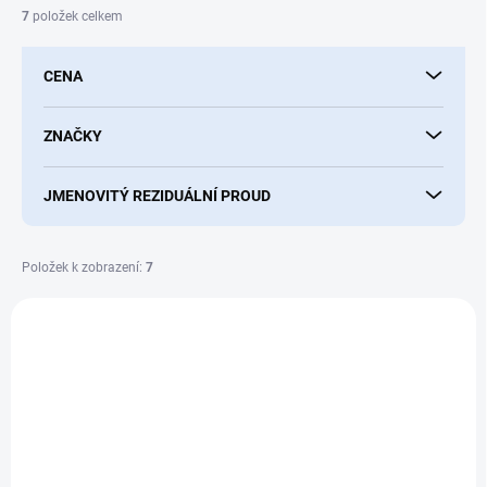
í
7
položek celkem
p
r
CENA
o
d
u
ZNAČKY
k
t
JMENOVITÝ REZIDUÁLNÍ PROUD
ů
Položek k zobrazení:
7
V
ý
p
i
s
p
r
o