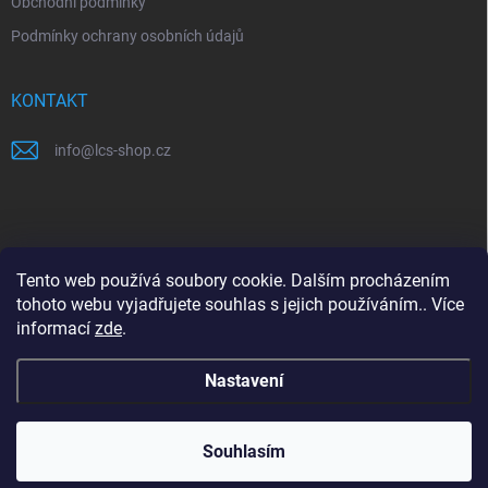
Obchodní podmínky
p
i
Podmínky ochrany osobních údajů
s
u
KONTAKT
info
@
lcs-shop.cz
PŘIJÍMÁME ONLINE PLATBY
Tento web používá soubory cookie. Dalším procházením
tohoto webu vyjadřujete souhlas s jejich používáním.. Více
informací
zde
.
Nastavení
Copyright 2026
LCS shop
. Všechna práva vyhrazena.
Souhlasím
Vytvořil Shoptet