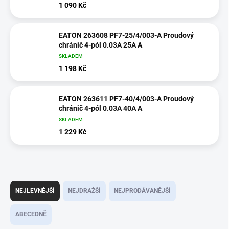
1 090 Kč
EATON 263608 PF7-25/4/003-A Proudový
chránič 4-pól 0.03A 25A A
SKLADEM
1 198 Kč
EATON 263611 PF7-40/4/003-A Proudový
chránič 4-pól 0.03A 40A A
SKLADEM
1 229 Kč
Ř
a
NEJLEVNĚJŠÍ
NEJDRAŽŠÍ
NEJPRODÁVANĚJŠÍ
z
e
ABECEDNĚ
n