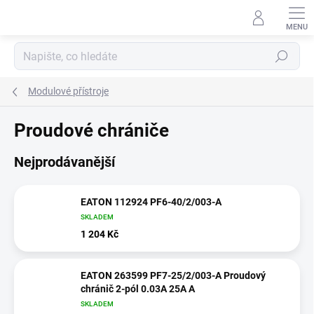
Přejít
na
obsah
Hledat
Modulové přístroje
Proudové chrániče
Nejprodávanější
EATON 112924 PF6-40/2/003-A
SKLADEM
1 204 Kč
EATON 263599 PF7-25/2/003-A Proudový
chránič 2-pól 0.03A 25A A
SKLADEM