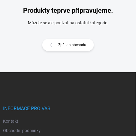
Produkty teprve připravujeme.
Můžete se ale podívat na ostatní kategorie.
Zpět do obchodu
Z
á
p
a
t
í
INFORMACE PRO VÁS
Kontakt
Obchodní podmínky