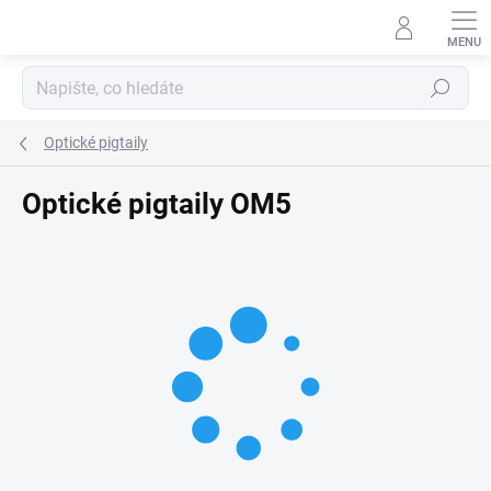
Přejít
na
obsah
Hledat
Optické pigtaily
Optické pigtaily OM5