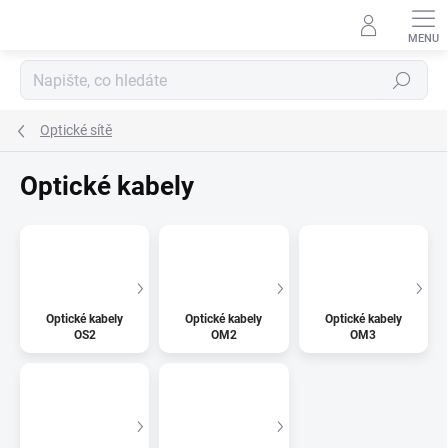
Přejít
na
obsah
Hledat
Optické sítě
Optické kabely
Optické kabely
Optické kabely
Optické kabely
OS2
OM2
OM3