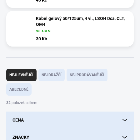
48 Kč
Kabel gelový 50/125um, 4 vl., LSOH Dca, CLT,
OM4
SKLADEM
30 Kč
Ř
a
NEJLEVNĚJŠÍ
NEJDRAŽŠÍ
NEJPRODÁVANĚJŠÍ
z
e
ABECEDNĚ
n
í
32
položek celkem
p
r
CENA
o
d
u
ZNAČKY