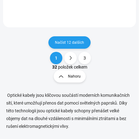
Načíst 12 dalších
1
3
O
S
v
t
32
položek celkem
l
r
Nahoru
á
á
d
n
a
k
c
Optické kabely jsou klíčovou součástí moderních komunikačních
o
í
sítí, které umožňují přenos dat pomocí světelných paprsků.
Díky
p
v
této technologii jsou optické kabely schopny přenášet velké
r
á
objemy dat na dlouhé vzdálenosti s minimálními ztrátami a bez
v
n
k
rušení elektromagnetickými vlivy.
í
y
v