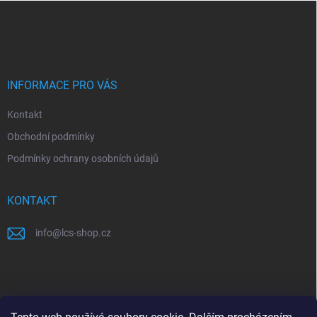
Z
a
á
c
p
í
p
a
r
t
v
í
INFORMACE PRO VÁS
k
y
Kontakt
v
ý
Obchodní podmínky
p
i
Podmínky ochrany osobních údajů
s
u
KONTAKT
info
@
lcs-shop.cz
PŘIJÍMÁME ONLINE PLATBY