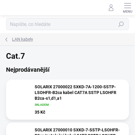
Přejít
na
obsah
Hledat
LAN kabely
Cat.7
Nejprodávanější
SOLARIX 27000022 SXKD-7A-1200-SSTP-
LSOHFR-B2ca kabel CAT7A SSTP LSOHFR
B2ca-s1,d1,a1
SKLADEM
35 Kč
SOLARIX 27000010 SXKD-7-SSTP-LSOHFR-