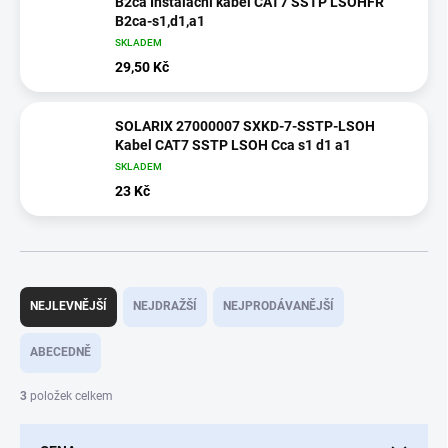
B2ca Instalační kabel CAT7 SSTP LSOHFR
B2ca-s1,d1,a1
SKLADEM
29,50 Kč
SOLARIX 27000007 SXKD-7-SSTP-LSOH
Kabel CAT7 SSTP LSOH Cca s1 d1 a1
SKLADEM
23 Kč
Ř
a
NEJLEVNĚJŠÍ
NEJDRAŽŠÍ
NEJPRODÁVANĚJŠÍ
z
e
ABECEDNĚ
n
í
3
položek celkem
p
r