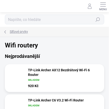
Přejít
na
obsah
Hledat
Síťové prvky
Wifi routery
Nejprodávanější
TP-Link Archer AX12 Bezdrátový Wi-Fi 6
Router
SKLADEM
920 Kč
TP-Link Archer C6 V3.2 Wi-Fi Router
SKLADEM