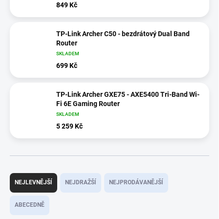
849 Kč
TP-Link Archer C50 - bezdrátový Dual Band
Router
SKLADEM
699 Kč
TP-Link Archer GXE75 - AXE5400 Tri-Band Wi-
Fi 6E Gaming Router
SKLADEM
5 259 Kč
Ř
a
NEJLEVNĚJŠÍ
NEJDRAŽŠÍ
NEJPRODÁVANĚJŠÍ
z
e
ABECEDNĚ
n