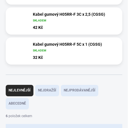
Kabel gumový H05RR-F 3C x 2,5 (CGSG)
SKLADEM
42 Kč
Kabel gumový H05RR-F 5C x 1 (CGSG)
SKLADEM
32 Kč
Ř
a
NEJLEVNĚJŠÍ
NEJDRAŽŠÍ
NEJPRODÁVANĚJŠÍ
z
e
ABECEDNĚ
n
í
6
položek celkem
p
r