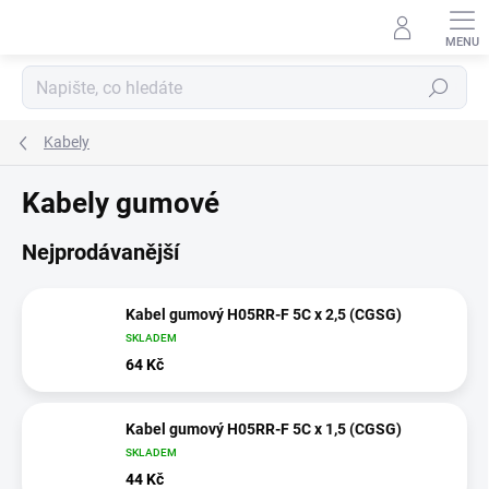
Přejít
na
obsah
Hledat
Kabely
Kabely gumové
Nejprodávanější
Kabel gumový H05RR-F 5C x 2,5 (CGSG)
SKLADEM
64 Kč
Kabel gumový H05RR-F 5C x 1,5 (CGSG)
SKLADEM
44 Kč