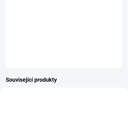
(FTP - Foiled Twisted Pair) patch kabel Cat.5e je síťový kabel
určený pro propojení síťových zařízení, jako jsou počítače,
směrovače a switche. Tento kabel je vybaven konektory RJ45 na
obou koncích a je stíněný, což znamená, že má fóliové stínění
kolem jednotlivých párů vodičů, které pomáhá snižovat
elektromagnetické rušení.
DETAILNÍ INFORMACE
ZEPTAT SE
Související produkty