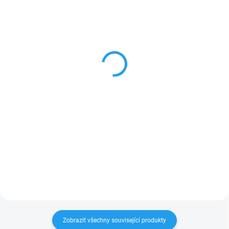
SKLADEM
SKLADEM
TP-Link TL-SG1024DE
TP-Link TL-SG3210
Easy Smart Switch
JetStream Switch
3 134 Kč
3 425 Kč
Do košíku
Do košíku
24-portový gigabitový switch TL-
Firma TP-Link přichází s
SG1024DE Easy Smart je ideální
vylepšením řady JetStream, nově
upgrade od neřízeného switche.
kromě klasické stand-alone
Je určený pro sítě malých a
instalace i s podporou centrální
středních podniků, které vyžadují
správy přes Omada controller.
jednoduchou...
Tento Gigabitový model...
Zobrazit všechny související produkty