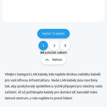
čtyřpárový kabel kategorie 6A,
nestíněný kabel kategorie 6,
který je určený pro použití ve
který je určený pro provoz
velmi náročných aplikacích –
ethernetových protokolů,
tj. především...
včetně 2.5GBASE-T...
Načíst 12 dalších
1
3
O
S
v
t
34
položek celkem
l
r
Nahoru
á
á
d
n
a
k
c
Vítejte v kategorii LAN kabely, kde najdete širokou nabídku kabelů
o
í
pro vaši síťovou infrastrukturu. Naše LAN kabely jsou navrženy
p
v
tak, aby poskytovaly spolehlivé a rychlé připojení pro všechny vaše
r
á
zařízení. Ať už potřebujete kabely pro domácí síť, kancelář nebo
v
n
k
datové centrum, u nás najdete to pravé řešení.
í
y
v