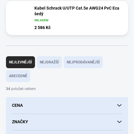
Kabel Schrack U/UTP Cat.5e AWG24 PvC Eca
šedý
SKLADEM
2 586 Kč
Ř
a
NEJLEVNĚJŠÍ
NEJDRAŽŠÍ
NEJPRODÁVANĚJŠÍ
z
e
ABECEDNĚ
n
í
34
položek celkem
p
r
CENA
o
d
u
ZNAČKY
k
t