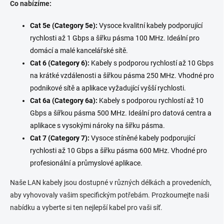
Co nabízíme:
ý
p
Cat 5e (Category 5e):
Vysoce kvalitní kabely podporující
i
s
rychlosti až 1 Gbps a šířku pásma 100 MHz. Ideální pro
u
domácí a malé kancelářské sítě.
Cat 6 (Category 6):
Kabely s podporou rychlostí až 10 Gbps
na krátké vzdálenosti a šířkou pásma 250 MHz. Vhodné pro
podnikové sítě a aplikace vyžadující vyšší rychlosti.
Cat 6a (Category 6a):
Kabely s podporou rychlostí až 10
Gbps a šířkou pásma 500 MHz. Ideální pro datová centra a
aplikace s vysokými nároky na šířku pásma.
Cat 7 (Category 7):
Vysoce stíněné kabely podporující
rychlosti až 10 Gbps a šířku pásma 600 MHz. Vhodné pro
profesionální a průmyslové aplikace.
Naše LAN kabely jsou dostupné v různých délkách a provedeních,
aby vyhovovaly vašim specifickým potřebám. Prozkoumejte naši
nabídku a vyberte si ten nejlepší kabel pro vaši síť.