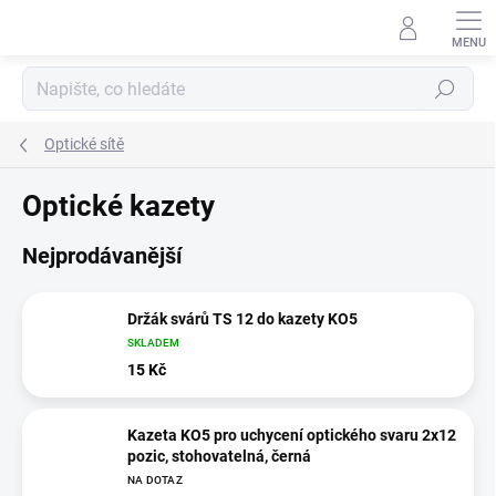
Přejít
na
obsah
Hledat
Optické sítě
Optické kazety
Nejprodávanější
Držák svárů TS 12 do kazety KO5
SKLADEM
15 Kč
Kazeta KO5 pro uchycení optického svaru 2x12
pozic, stohovatelná, černá
NA DOTAZ