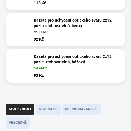
118 Kč
Kazeta pro uchycení optického svaru 2x12
pozic, stohovatelná, černá
NA DOTAZ
92 Kč
Kazeta pro uchycení optického svaru 2x12
pozic, stohovatelná, béžová
SKLADEM
92 Kč
Ř
a
NEJLEVNĚJŠÍ
NEJDRAŽŠÍ
NEJPRODÁVANĚJŠÍ
z
e
ABECEDNĚ
n