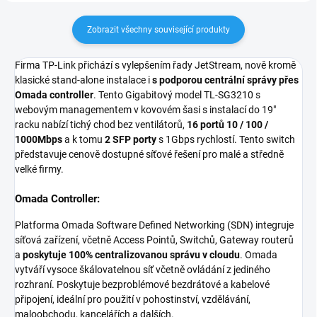
Zobrazit všechny související produkty
Firma TP-Link přichází s vylepšením řady JetStream, nově kromě
klasické stand-alone instalace i
s podporou centrální správy přes
Omada controller
. Tento Gigabitový model TL-SG3210 s
webovým managementem v kovovém šasi s instalací do 19"
racku nabízí tichý chod bez ventilátorů,
16
portů 10 / 100 /
1000Mbps
a k tomu
2 SFP porty
s 1Gbps rychlostí. Tento switch
představuje cenově dostupné síťové řešení pro malé a středně
velké firmy.
Omada Controller:
Platforma Omada Software Defined Networking (SDN) integruje
síťová zařízení, včetně Access Pointů, Switchů, Gateway routerů
a
poskytuje 100% centralizovanou správu v cloudu
. Omada
vytváří vysoce škálovatelnou síť včetně ovládání z jediného
rozhraní. Poskytuje bezproblémové bezdrátové a kabelové
připojení, ideální pro použití v pohostinství, vzdělávání,
maloobchodu, kancelářích a dalších.