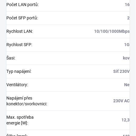
Počet LAN portů
:
16
Počet SFP portů
:
2
Rychlost LAN
:
10/100/1000Mbps
Rychlost SFP
:
1G
Šasi
:
kov
Typ napájení
:
Síť 230V
Ventilátory
:
Ne
Napájení přes
230V AC
konektor/svorkovnici
:
Max. spotřeba
12,3
energie [W]
: