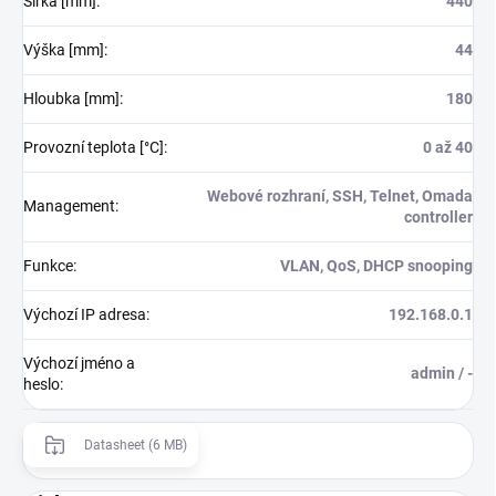
Šířka [mm]
:
440
Výška [mm]
:
44
Hloubka [mm]
:
180
Provozní teplota [°C]
:
0 až 40
Webové rozhraní, SSH, Telnet, Omada
Management
:
controller
Funkce
:
VLAN, QoS, DHCP snooping
Výchozí IP adresa
:
192.168.0.1
Výchozí jméno a
admin / -
heslo
:
Datasheet (6 MB)