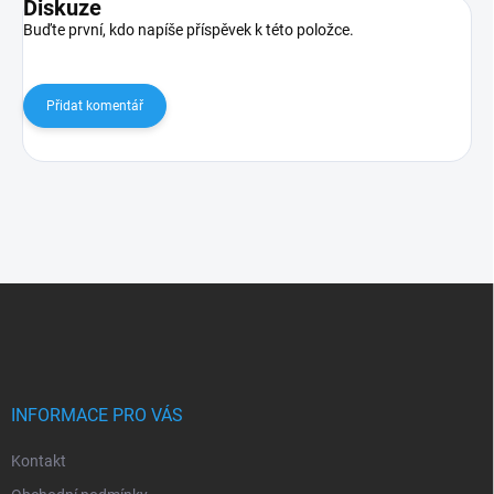
Diskuze
Buďte první, kdo napíše příspěvek k této položce.
Přidat komentář
Z
á
p
a
t
í
INFORMACE PRO VÁS
Kontakt