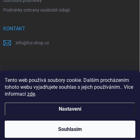
Obchodní podmínky
Podmínky ochrany osobních údajů
KONTAKT
info
@
lcs-shop.cz
PŘIJÍMÁME ONLINE PLATBY
Tento web používá soubory cookie. Dalším procházením
tohoto webu vyjadřujete souhlas s jejich používáním.. Více
informací
zde
.
Nastavení
Copyright 2026
LCS shop
. Všechna práva vyhrazena.
Souhlasím
Vytvořil Shoptet