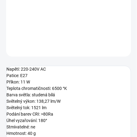
−
+
Přidat do košíku
240V, 11W, E27, studená bílá
DETAILNÍ INFORMACE
ZEPTAT SE
Napětí: 220-240V AC
Patice: E27
Příkon: 11 W
Teplota chromatičnosti: 6500 °K
Barva světla: studená bílá
Světelný výkon: 138,27 lm/W
Světelný tok: 1521 lm
Podání barev CRI: >80Ra
Úhel vyzařování: 180°
Stmívatelné: ne
Hmotnost: 40 g