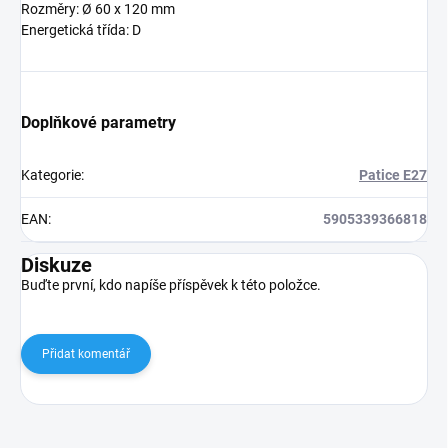
Rozměry: Ø 60 x 120 mm
Energetická třída: D
Doplňkové parametry
Kategorie
:
Patice E27
EAN
:
5905339366818
Diskuze
Buďte první, kdo napíše příspěvek k této položce.
Přidat komentář