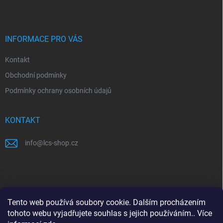
p
a
t
í
INFORMACE PRO VÁS
Kontakt
Obchodní podmínky
Podmínky ochrany osobních údajů
KONTAKT
info
@
lcs-shop.cz
PŘIJÍMÁME ONLINE PLATBY
Tento web používá soubory cookie. Dalším procházením
tohoto webu vyjadřujete souhlas s jejich používáním.. Více