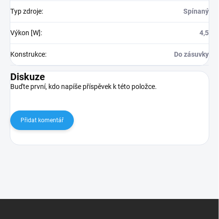
Typ zdroje
:
Spínaný
Výkon [W]
:
4,5
Konstrukce
:
Do zásuvky
Diskuze
Buďte první, kdo napíše příspěvek k této položce.
Přidat komentář
Z
á