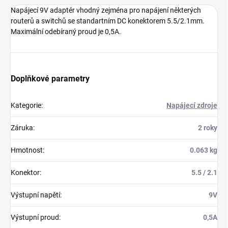
Napájecí 9V adaptér vhodný zejména pro napájení některých
routerů a switchů se standartním DC konektorem 5.5/2.1mm.
Maximální odebíraný proud je 0,5A.
Doplňkové parametry
Kategorie
:
Napájecí zdroje
Záruka
:
2 roky
Hmotnost
:
0.063 kg
Konektor
:
5.5 / 2.1
Výstupní napětí
:
9V
Výstupní proud
:
0,5A