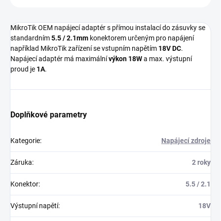
MikroTik OEM napájecí adaptér s přímou instalací do zásuvky se
standardním
5.5 / 2.1mm
konektorem určeným pro napájení
například MikroTik zařízení se vstupním napětím
18V DC
.
Napájecí adaptér má maximální
výkon 18W
a max. výstupní
proud je
1A
.
Doplňkové parametry
Kategorie
:
Napájecí zdroje
Záruka
:
2 roky
Konektor
:
5.5 / 2.1
Výstupní napětí
:
18V