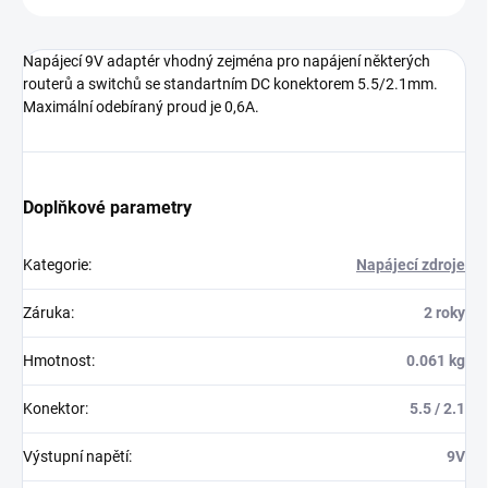
Napájecí 9V adaptér vhodný zejména pro napájení některých
routerů a switchů se standartním DC konektorem 5.5/2.1mm.
Maximální odebíraný proud je 0,6A.
Doplňkové parametry
Kategorie
:
Napájecí zdroje
Záruka
:
2 roky
Hmotnost
:
0.061 kg
Konektor
:
5.5 / 2.1
Výstupní napětí
:
9V