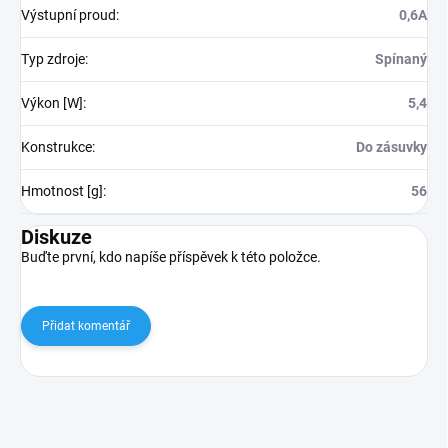
Výstupní proud
:
0,6A
Typ zdroje
:
Spínaný
Výkon [W]
:
5,4
Konstrukce
:
Do zásuvky
Hmotnost [g]
:
56
Diskuze
Buďte první, kdo napíše příspěvek k této položce.
Přidat komentář