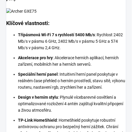
Klíčové vlastnosti:
Třípásmová Wi-Fi 7 s rychlostí 5400 Mb/s
: Rychlost 2402
Mb/s v pásmu 6 GHz, 2402 Mb/s v pásmu 5 GHz a 574
Mb/s v pásmu 2,4 GHz.
Akcelerace pro hry
: Akcelerace herních aplikací, herních
zařízení, mobilních her a herních serverů.
Speciální herní panel
: Intuitivní herní panel poskytuje v
reálném čase přehled o herním prostředí, stavu sítě, výkonu
routeru, nastavení rgb, zrychlení her a zařízení.
Design v herním stylu
: Plynulé vícebarevné osvětlení a
optimalizované rozložení 4 antén zajištují kvalitní připojení
a živou atmosféru.
TP-Link HomeShield
: HomeShield poskytuje robustní
antivirovou ochranu pro bezpečný herní zážitek. Chrání