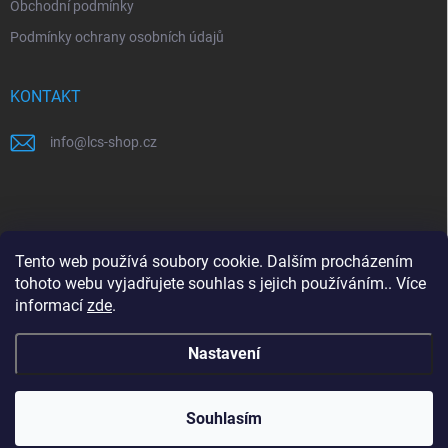
Obchodní podmínky
Podmínky ochrany osobních údajů
KONTAKT
info
@
lcs-shop.cz
PŘIJÍMÁME ONLINE PLATBY
Tento web používá soubory cookie. Dalším procházením
tohoto webu vyjadřujete souhlas s jejich používáním.. Více
informací
zde
.
Nastavení
Copyright 2026
LCS shop
. Všechna práva vyhrazena.
Souhlasím
Vytvořil Shoptet