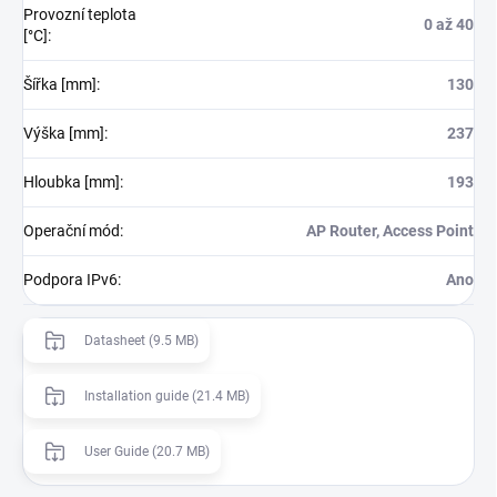
Provozní teplota
0 až 40
[°C]
:
Šířka [mm]
:
130
Výška [mm]
:
237
Hloubka [mm]
:
193
Operační mód
:
AP Router, Access Point
Podpora IPv6
:
Ano
Datasheet (9.5 MB)
Installation guide (21.4 MB)
User Guide (20.7 MB)