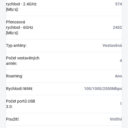
rychlost - 2.4GHz
574
[Mb/s]
:
Přenosová
rychlost - 6GHz
2402
[Mb/s]
:
Typ antény
:
Vestavěná
Počet vestavěných
4
antén
:
Roaming
:
Ano
Rychlosti WAN
:
100/1000/2500Mbps
Počet portů USB
1
3.0
:
Použití
:
Vnitřní