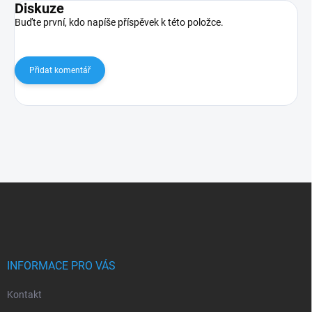
Diskuze
Buďte první, kdo napíše příspěvek k této položce.
Přidat komentář
Z
á
p
a
t
í
INFORMACE PRO VÁS
Kontakt