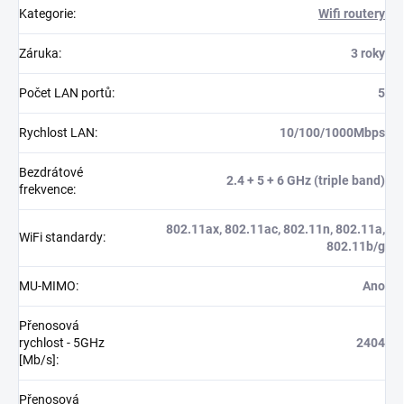
Kategorie
:
Wifi routery
Záruka
:
3 roky
Počet LAN portů
:
5
Rychlost LAN
:
10/100/1000Mbps
Bezdrátové
2.4 + 5 + 6 GHz (triple band)
frekvence
:
802.11ax, 802.11ac, 802.11n, 802.11a,
WiFi standardy
:
802.11b/g
MU-MIMO
:
Ano
Přenosová
rychlost - 5GHz
2404
[Mb/s]
:
Přenosová