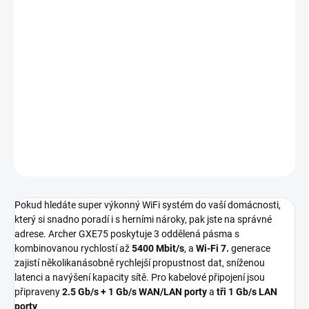
−
+
Přidat do košíku
Archer GXE75 poskytuje 3 oddělená pásma s kombinovanou
rychlostí až
5400 Mbit/s
, a
Wi-Fi 7
.
generace zajistí
několikanásobně rychlejší propustnost dat, sníženou latenci a
navýšení kapacity sítě
DETAILNÍ INFORMACE
ZEPTAT SE
Pokud hledáte super výkonný WiFi systém do vaší domácnosti,
který si snadno poradí i s herními nároky, pak jste na správné
adrese. Archer GXE75 poskytuje 3 oddělená pásma s
kombinovanou rychlostí až
5400 Mbit/s
, a
Wi-Fi 7.
generace
zajistí několikanásobně rychlejší propustnost dat, sníženou
latenci a navýšení kapacity sítě. Pro kabelové připojení jsou
připraveny
2.5 Gb/s + 1 Gb/s WAN/LAN porty
a
tři 1 Gb/s LAN
porty