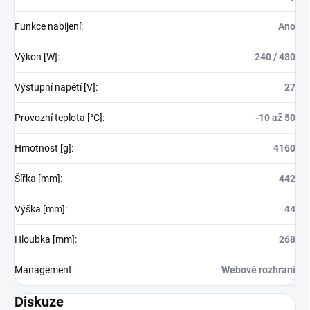
Funkce nabíjení
:
Ano
Výkon [W]
:
240 / 480
Výstupní napětí [V]
:
27
Provozní teplota [°C]
:
-10 až 50
Hmotnost [g]
:
4160
Šířka [mm]
:
442
Výška [mm]
:
44
Hloubka [mm]
:
268
Management
:
Webové rozhraní
Diskuze