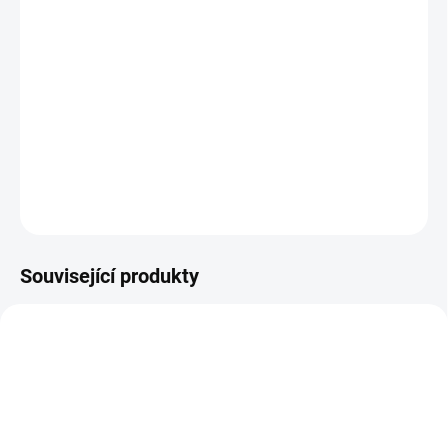
−
+
Přidat do košíku
Zdroj nepřerušitelného napájení designovaný pro bezdrátové body
poskytovatelů internetového připojení. Z výroby osazený jedním
zdrojem poskytuje výkon 240W při výstupním napětí 27V DC
DETAILNÍ INFORMACE
ZEPTAT SE
Související produkty