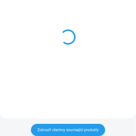
SKLADEM
SKLADEM
Ubiquiti UACC-Cable-PT
Ubiquiti UISP-Console -
- UISP napájecí
UISP Console
TransPort kabel
7 310 Kč
295 Kč
od
Do košíku
Detail
UISP-Console je ideální router pro
nasazení mezi ISP poskytovateli
Napájecí dvoužilový venkovní DC
pro své klienty, kterí vyžadují vyšší
kabel od Ubiquiti ze série UISP
prenosovou rychlost, kterou 10
TransPort kabelů se
Gbps muže nabídnout. Jedná se
speciálními Power TransPort
o router...
konektory na obou stranách.
Kabel je velmi...
Zobrazit všechny související produkty