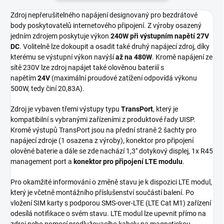
Zdroj nepřerušitelného napájení designovaný pro bezdrátové
body poskytovatelů internetového připojení. Z výroby osazený
jedním zdrojem poskytuje výkon
240W při výstupním napětí 27V
DC
. Volitelně lze dokoupit a osadit také druhý napájecí zdroj, díky
kterému se výstupní výkon navýší
až na 480W
. Kromě napájení ze
sítě 230V lze zdroj napájet také olověnou bateriíí s
napětím
24V
(maximální proudové zatížení odpovídá výkonu
500W, tedy činí 20,83A).
Zdroj je vybaven třemi výstupy typu
TransPort
, který je
kompatibilní s vybranými zařízeními z produktové řady UISP.
Kromě výstupů TransPort jsou na přední straně 2 šachty pro
napájecí zdroje (1 osazena z výroby), konektor pro připojení
olověné baterie a dále se zde nachází 1,3" dotykový displej, 1x R45
management port a
konektor pro připojení LTE modulu
.
Pro okamžité informování o změně stavu je k dispozici LTE modul,
který je včetně montážního příslušenství součástí balení. Po
vložení SIM karty s podporou SMS-over-LTE (LTE Cat M1) zařízení
odesílá notifikace o svém stavu. LTE modul lze upevnit přímo na
zdroj nebo pomocí prodlužovacího kabelu na magnetickou