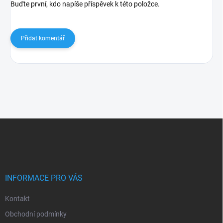
Buďte první, kdo napíše příspěvek k této položce.
Přidat komentář
Z
á
p
a
t
í
INFORMACE PRO VÁS
Kontakt
Obchodní podmínky