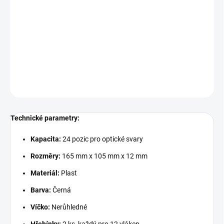
Optická kazeta pro uchycení až 24 optických svarů je ideální pro
organizaci a ochranu optických vláken. Tato kazeta je vybavena
neprůhledným víčkem a dvěma hřebínky, které umožňují snadné a
bezpečné uložení vláken. Díky možnosti stohování je vhodná pro
různé typy optických van.
DETAILNÍ INFORMACE
ZEPTAT SE
Technické parametry:
Kapacita:
24 pozic pro optické svary
Rozměry:
165 mm x 105 mm x 12 mm
Materiál:
Plast
Barva:
Č
erná
Víčko:
Ne
růhledné