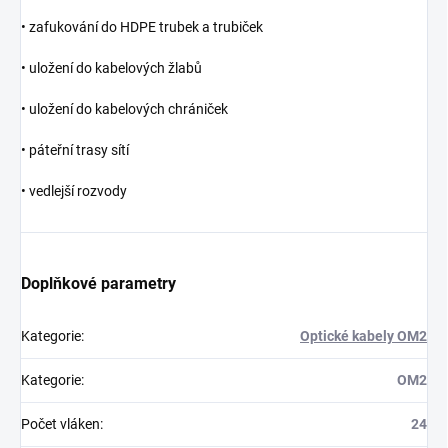
• zafukování do HDPE trubek a trubiček
• uložení do kabelových žlabů
• uložení do kabelových chrániček
• páteřní trasy sítí
• vedlejší rozvody
Doplňkové parametry
Kategorie
:
Optické kabely OM2
Kategorie
:
OM2
Počet vláken
:
24