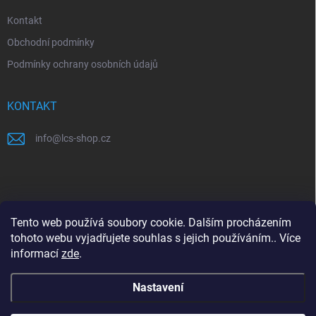
Kontakt
Obchodní podmínky
Podmínky ochrany osobních údajů
KONTAKT
info
@
lcs-shop.cz
PŘIJÍMÁME ONLINE PLATBY
Tento web používá soubory cookie. Dalším procházením
tohoto webu vyjadřujete souhlas s jejich používáním.. Více
informací
zde
.
Nastavení