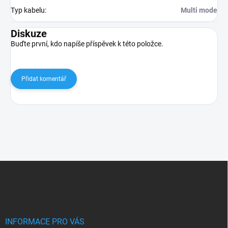
Typ kabelu
:
Multi mode
Diskuze
Buďte první, kdo napíše příspěvek k této položce.
Přidat komentář
Z
á
p
a
t
í
INFORMACE PRO VÁS