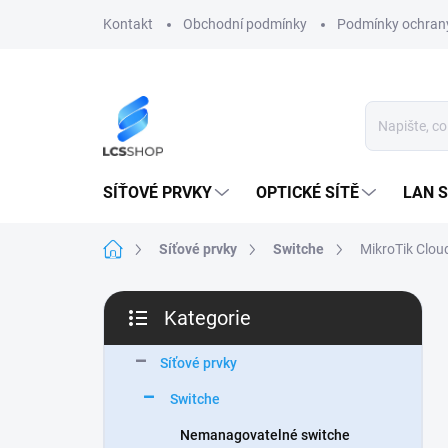
Přejít
Kontakt
Obchodní podmínky
Podmínky ochrany
na
obsah
SÍŤOVÉ PRVKY
OPTICKÉ SÍTĚ
LAN S
Domů
Síťové prvky
Switche
MikroTik Clou
P
Kategorie
o
Přeskočit
s
kategorie
t
Síťové prvky
r
Switche
a
n
Nemanagovatelné switche