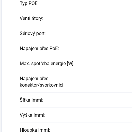
Typ POE
:
Ventilátory
:
Sériový port
:
Napájení přes PoE
:
Max. spotřeba energie [W]
:
Napájení přes
konektor/svorkovnici
:
Šířka [mm]
:
Výška [mm]
:
Hloubka [mm]
: