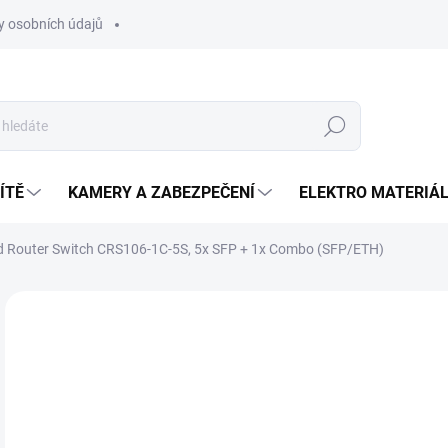
 osobních údajů
Hledat
ÍTĚ
KAMERY A ZABEZPEČENÍ
ELEKTRO MATERIÁ
d Router Switch CRS106-1C-5S, 5x SFP + 1x Combo (SFP/ETH)
Neohodnoceno
Podrobnosti hodnocení
ZNAČKA
1 
Měr
SK
cena