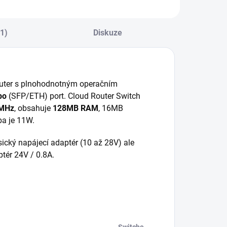
zdáleností 20km
vzdáleností 550m
o singlemode
po multimode
ptickém vlákně
optickém vlákně.
(1)
Diskuze
SFP modul
podporuje
monitoring (DDM).
outer s plnohodnotným operačním
bo
(SFP/ETH) port. Cloud Router Switch
MHz
, obsahuje
128MB RAM
, 16MB
ba je 11W.
asický napájecí adaptér (10 až 28V) ale
ptér 24V / 0.8A.