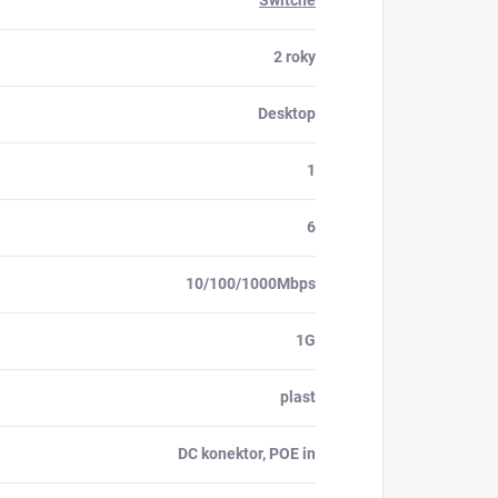
Switche
2 roky
Desktop
1
6
10/100/1000Mbps
1G
plast
DC konektor, POE in