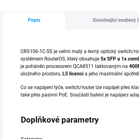
cisco kompatiblní
dvojnásobně zvýšit
v
modul. Dosah
hustotu spojení bez
p
modulu je 100m.
nutnosti výměny
o
Popis
Související soubory 
optické trasy
CRS106-1C-5S je velmi malý a levný optický switch/r
systémem RouterOS, který obsahuje
5x SFP a 1x com
je poháněn procesorem QCA8511 taktovaným na
400
úložného prostoru,
L5 licenci
a jeho maximální spotře
Co se napájení týče, switch/router lze napájet přes kl
také přes pasivní PoE. Součástí balení je napájecí ada
Doplňkové parametry