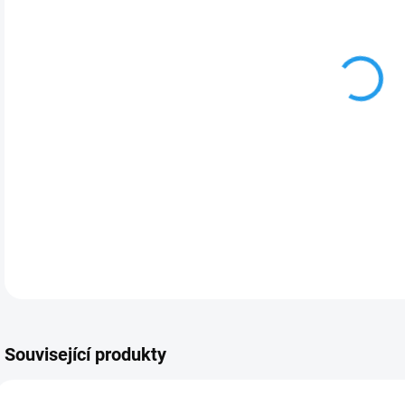
CRS1
plno
obsa
Swit
400M
DETA
Související produkty