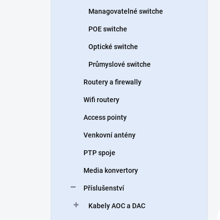
n
Managovatelné switche
í
p
POE switche
a
n
Optické switche
e
Průmyslové switche
l
Routery a firewally
Wifi routery
Access pointy
Venkovní antény
PTP spoje
Media konvertory
Příslušenství
Kabely AOC a DAC