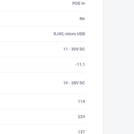
POE in
Ne
RJ45, micro USB
11 - 30V DC
-11,1
10 - 28V DC
114
229
137