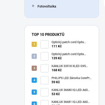
Fotovoltaika
TOP 10 PRODUKTŮ
Optický patch cord Optix
50/125 OM3 LC-LC duplex
111 Kč
3mm
Optický patch cord Optix
50/125 OM2 LC-LC duplex
139 Kč
3mm
KANLUX 33518 XLED G95
4W-SW Žárovka LED E27
168 Kč
1800K velká baňka
dekorativní filament
PHILIPS LED žárovka CorePro
LEDbulb ND 7,5-60W
59 Kč
KANLUX 36680 IQ-LED A60
11W-NW Žárovka LED E27
53 Kč
matná
KANLUX 36681 IQ-LED A60