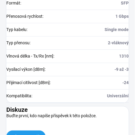
Formát
:
SFP
Přenosová rychlost
:
1 Gbps
Typ kabelu
:
Single mode
Typ přenosu
:
2-vláknový
Vlnová délka - Tx/Rx [nm]
:
1310
Vysílací výkon [dBm]
:
-9 až -3
Přijímací citlivost [dBm]
:
-24
Kompatibilita
:
Univerzální
Diskuze
Buďte první, kdo napíše příspěvek k této položce.