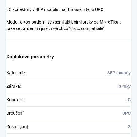
LC konektory v SFP modulu mají broušení typu UPC.
Modul je kompatibilní se všemi aktivními prvky od MikroTiku a
také se zařízeními jiných výrobců "cisco compatibile".
Doplňkové parametry
Kategorie
:
SFP moduly
Záruka
:
3 roky
Konektor
:
LC
Broušení
:
UPC
Dosah [km]
:
3