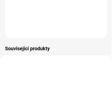
ML-S31D-3 je 1.25G SFP modul s 1310nm vlnovou délkou, dvěmi
LC konektory a maximální vzdáleností 3km po singlemode
optickém vlákně. SFP modul podporuje monitoring (DDM).
DETAILNÍ INFORMACE
ZEPTAT SE
Související produkty
SKLADEM
SKLADEM
MikroTik Cloud Core
MikroTik Cloud Router
Router, CCR2004-16G-
Switch CRS106-1C-5S,