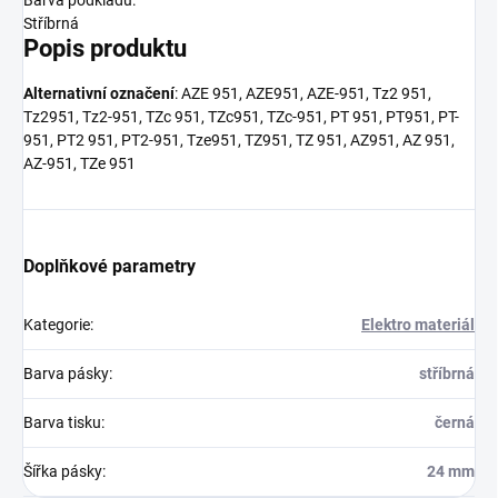
Barva podkladu:
Stříbrná
Popis produktu
Alternativní označení
: AZE 951, AZE951, AZE-951, Tz2 951,
Tz2951, Tz2-951, TZc 951, TZc951, TZc-951, PT 951, PT951, PT-
951, PT2 951, PT2-951, Tze951, TZ951, TZ 951, AZ951, AZ 951,
AZ-951, TZe 951
Doplňkové parametry
Kategorie
:
Elektro materiál
Barva pásky
:
stříbrná
Barva tisku
:
černá
Šířka pásky
:
24 mm