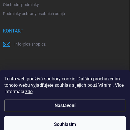
Obchodní podmínky
Podmínky ochrany osobních údajů
KONTAKT
info
@
lcs-shop.cz
PŘIJÍMÁME ONLINE PLATBY
Tento web používá soubory cookie. Dalším procházením
tohoto webu vyjadřujete souhlas s jejich používáním.. Více
informací
zde
.
Nastavení
Copyright 2026
LCS shop
. Všechna práva vyhrazena.
Souhlasím