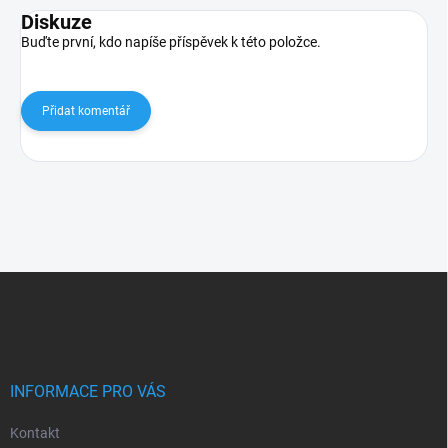
Diskuze
Buďte první, kdo napíše příspěvek k této položce.
Přidat komentář
Z
á
p
a
t
í
INFORMACE PRO VÁS
Kontakt