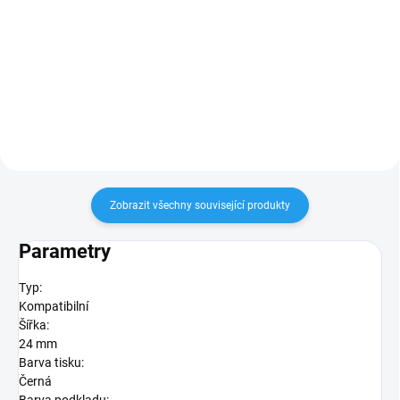
Do košíku
Do košíku
šířka 6mm, délka 8m, černý tisk /
šířka 9mm, délka 8m, černý tisk /
bílý podklad
bílý podklad
Zobrazit všechny související produkty
Parametry
Typ:
Kompatibilní
Šířka:
24 mm
Barva tisku:
Černá