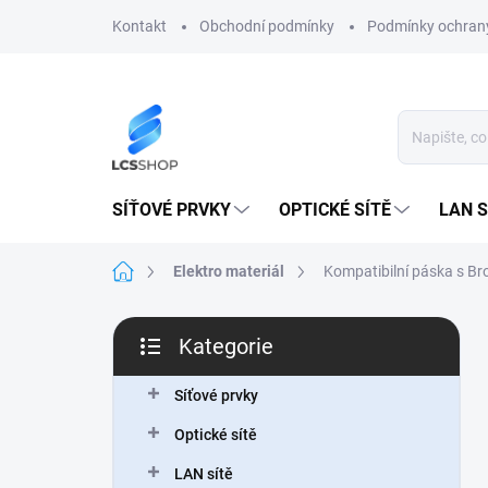
Přejít
Kontakt
Obchodní podmínky
Podmínky ochrany
na
obsah
SÍŤOVÉ PRVKY
OPTICKÉ SÍTĚ
LAN S
Domů
Elektro materiál
Kompatibilní páska s Br
P
Kategorie
o
Přeskočit
s
kategorie
t
Síťové prvky
r
Optické sítě
a
n
LAN sítě