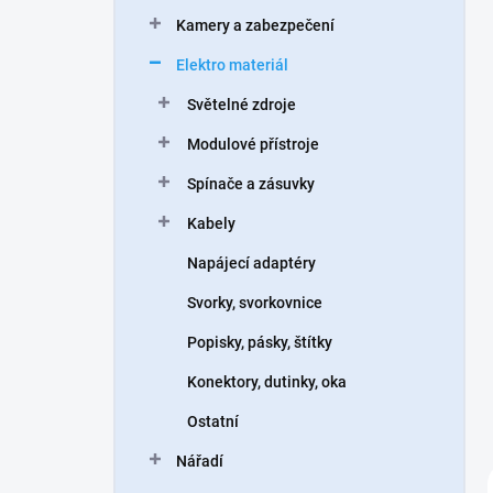
n
Kamery a zabezpečení
í
p
Elektro materiál
a
n
Světelné zdroje
e
Modulové přístroje
l
Spínače a zásuvky
Kabely
Napájecí adaptéry
Svorky, svorkovnice
Popisky, pásky, štítky
Konektory, dutinky, oka
Ostatní
Nářadí