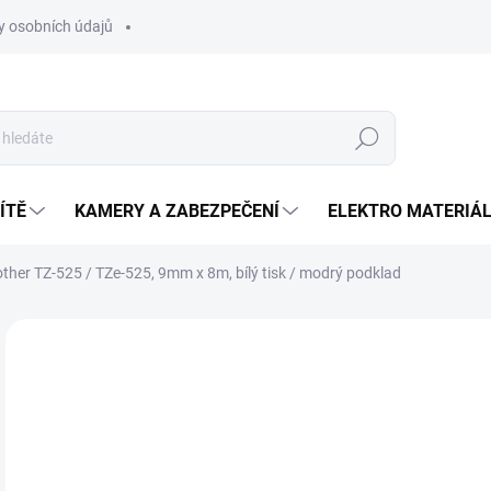
 osobních údajů
Hledat
ÍTĚ
KAMERY A ZABEZPEČENÍ
ELEKTRO MATERIÁ
other TZ-525 / TZe-525, 9mm x 8m, bílý tisk / modrý podklad
Neohodnoceno
Podrobnosti hodnocení
1
Měr
SK
cena