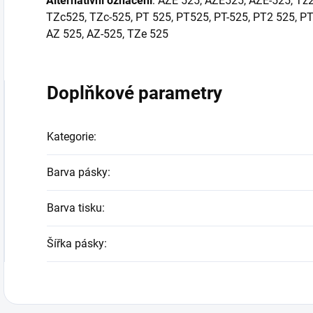
Alternativní označení
: AZE 525, AZE525, AZE-525, Tz2
TZc525, TZc-525, PT 525, PT525, PT-525, PT2 525, P
AZ 525, AZ-525, TZe 525
Doplňkové parametry
Kategorie
:
Barva pásky
:
Barva tisku
:
Šířka pásky
: