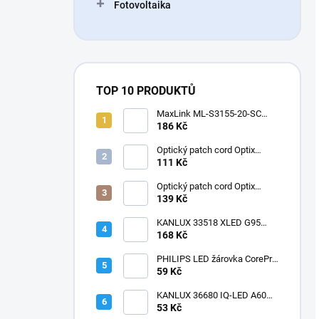
Fotovoltaika
TOP 10 PRODUKTŮ
MaxLink ML-S3155-20-SC
1.25G SFP optický modul,
186 Kč
WDM(BiDi)
Optický patch cord Optix
50/125 OM3 LC-LC duplex
111 Kč
3mm
Optický patch cord Optix
50/125 OM2 LC-LC duplex
139 Kč
3mm
KANLUX 33518 XLED G95
4W-SW Žárovka LED E27
168 Kč
1800K velká baňka
dekorativní filament
PHILIPS LED žárovka CorePro
LEDbulb ND 7,5-60W
59 Kč
KANLUX 36680 IQ-LED A60
11W-NW Žárovka LED E27
53 Kč