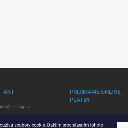
TAKT
PŘIJÍMÁME ONLINE
PLATBY
info
@
lcs-shop.cz
oužívá soubory cookie. Dalším procházením tohoto