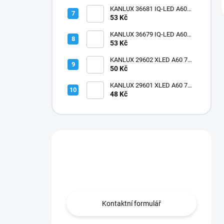
matná
KANLUX 36681 IQ-LED A60
11W-CW Žárovka LED E27
53 Kč
matná
KANLUX 36679 IQ-LED A60
11W-WW Žárovka LED E27
53 Kč
matná
KANLUX 29602 XLED A60 7W-
NW Žárovka LED filament
50 Kč
KANLUX 29601 XLED A60 7W-
WW Žárovka LED filament
48 Kč
Máte otázku?
Obráťte se na nás.
Kontaktní formulář