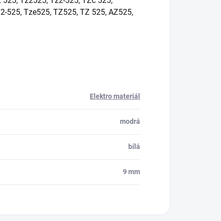
 525, Tz2525, Tz2-525, TZc 525,
T2-525, Tze525, TZ525, TZ 525, AZ525,
Elektro materiál
modrá
bílá
9 mm