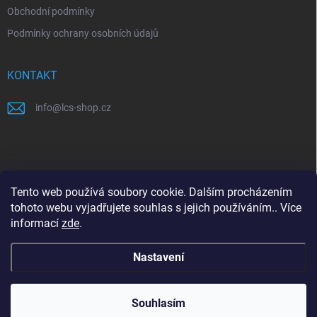
Obchodní podmínky
Podmínky ochrany osobních údajů
KONTAKT
info
@
lcs-shop.cz
PŘIJÍMÁME ONLINE PLATBY
Tento web používá soubory cookie. Dalším procházením
tohoto webu vyjadřujete souhlas s jejich používáním.. Více
informací
zde
.
Nastavení
Copyright 2026
LCS shop
. Všechna práva vyhrazena.
Souhlasím