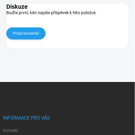
Diskuze
Buďte první, kdo napíše příspěvek k této položce.
Přidat komentář
Z
á
p
a
t
í
INFORMACE PRO VÁS
Kontakt