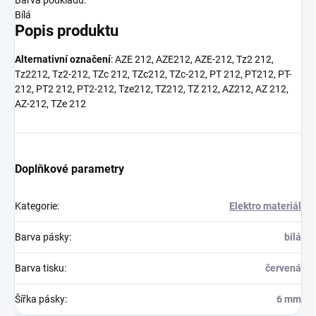
Barva podkladu:
Bílá
Popis produktu
Alternativní označení
: AZE 212, AZE212, AZE-212, Tz2 212,
Tz2212, Tz2-212, TZc 212, TZc212, TZc-212, PT 212, PT212, PT-
212, PT2 212, PT2-212, Tze212, TZ212, TZ 212, AZ212, AZ 212,
AZ-212, TZe 212
Doplňkové parametry
Kategorie
:
Elektro materiál
Barva pásky
:
bílá
Barva tisku
:
červená
Šířka pásky
:
6 mm