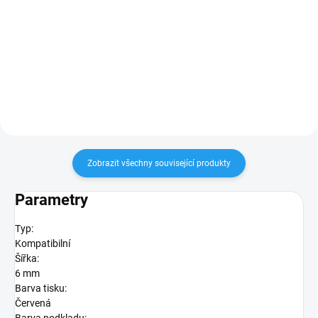
Do košíku
Do košíku
šířka 12mm, délka 8m, černý tisk
šířka 9mm, délka 8m, černý tisk /
/ žlutý podklad
bílý podklad
Zobrazit všechny související produkty
Parametry
Typ:
Kompatibilní
Šířka:
6 mm
Barva tisku:
Červená