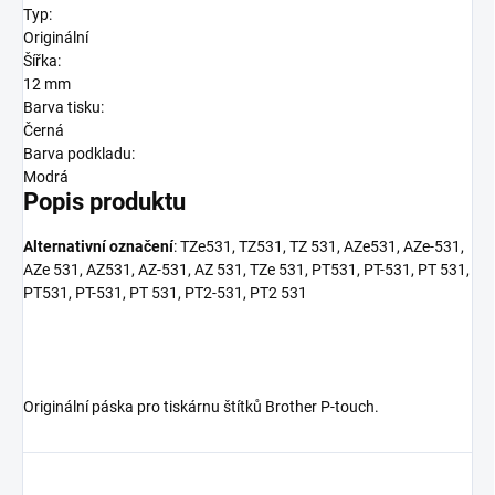
Typ:
Originální
Šířka:
12 mm
Barva tisku:
Černá
Barva podkladu:
Modrá
Popis produktu
Alternativní označení
: TZe531, TZ531, TZ 531, AZe531, AZe-531,
AZe 531, AZ531, AZ-531, AZ 531, TZe 531, PT531, PT-531, PT 531,
PT531, PT-531, PT 531, PT2-531, PT2 531
Originální páska pro tiskárnu štítků Brother P-touch.