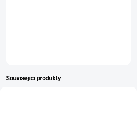
−
+
Přidat do košíku
šířka 12mm, délka 8m, černý tisk / modrý podklad, originální
páska
DETAILNÍ INFORMACE
ZEPTAT SE
Související produkty