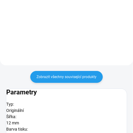
135 Kč
135 Kč
Do košíku
Do košíku
šířka 6mm, délka 8m, černý tisk /
šířka 9mm, délka 8m, černý tisk /
bílý podklad
bílý podklad
Zobrazit všechny související produkty
Parametry
Typ:
Originální
Šířka:
12 mm
Barva tisku: