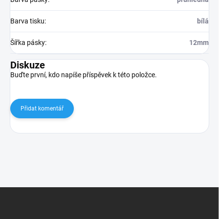
Barva tisku
:
bílá
Šířka pásky
:
12mm
Diskuze
Buďte první, kdo napíše příspěvek k této položce.
Přidat komentář
Z
á
p