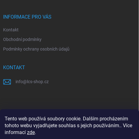
a
t
í
INFORMACE PRO VÁS
Kontakt
Obchodní podmínky
Podmínky ochrany osobních údajů
KONTAKT
info
@
lcs-shop.cz
PŘIJÍMÁME ONLINE PLATBY
Tento web používá soubory cookie. Dalším procházením
tohoto webu vyjadřujete souhlas s jejich používáním.. Více
informací
zde
.