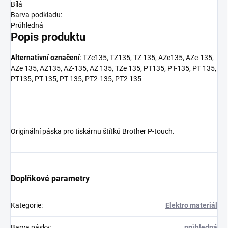
Bílá
Barva podkladu:
Průhledná
Popis produktu
Alternativní označení
: TZe135, TZ135, TZ 135, AZe135, AZe-135,
AZe 135, AZ135, AZ-135, AZ 135, TZe 135, PT135, PT-135, PT 135,
PT135, PT-135, PT 135, PT2-135, PT2 135
Originální páska pro tiskárnu štítků Brother P-touch.
Doplňkové parametry
Kategorie
:
Elektro materiál
Barva pásky
:
průhledná