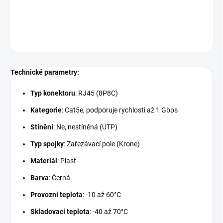
DETAILNÍ INFORMACE
ZEPTAT SE
Technické parametry:
Typ konektoru
: RJ45 (8P8C)
Kategorie
: Cat5e, podporuje rychlosti až 1 Gbps
Stínění
: Ne, nestíněná (UTP)
Typ spojky
: Zařezávací pole (Krone)
Materiál
: Plast
Barva
: Černá
Provozní teplota
: -10 až 60°C
Skladovací teplota
: -40 až 70°C