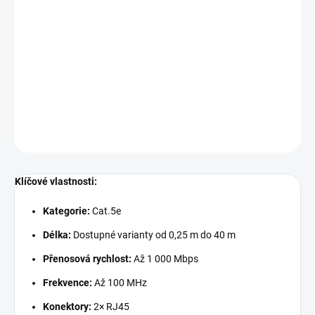
UTP (Unshielded Twisted Pair) patch kabel Cat.5e je navržen pro
spolehlivé a rychlé připojení k síti. Tento kabel je ideální pro použití
v domácnostech i kancelářích, kde je potřeba stabilní přenos dat.
Je vybaven konektory RJ45 na obou koncích, což umožňuje
snadné připojení k různým síťovým zařízením.
DETAILNÍ INFORMACE
ZEPTAT SE
Klíčové vlastnosti:
Kategorie:
Cat.5e
Délka:
Dostupné varianty od 0,25 m do 40 m
Přenosová rychlost:
Až 1 000 Mbps
Frekvence:
Až 100 MHz
Konektory:
2× RJ45