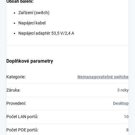
Obsah balení:
Zařízení (switch)
Napájecí kabel
Napájecí adaptér 53,5 V/2,4 A
Doplňkové parametry
Kategorie
:
Nemanagovatelné switche
Záruka
:
3 roky
Provedení
:
Desktop
Počet LAN portů
:
10
Počet POE portů
:
8