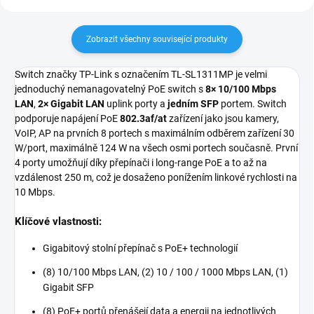
Zobrazit všechny související produkty
Switch značky TP-Link s označením TL-SL1311MP je velmi
jednoduchý nemanagovatelný PoE switch s
8× 10/100 Mbps
LAN
,
2× Gigabit LAN
uplink porty a
jedním SFP
portem. Switch
podporuje napájení PoE
802.3af/at
zařízení jako jsou kamery,
VoIP, AP na prvních 8 portech s maximálním odběrem zařízení 30
W/port, maximálně 124 W na všech osmi portech současně. První
4 porty umožňují díky přepínači i long-range PoE a to až na
vzdálenost 250 m, což je dosaženo ponížením linkové rychlosti na
10 Mbps.
Klíčové vlastnosti:
Gigabitový stolní přepínač s PoE+ technologií
(8) 10/100 Mbps LAN, (2) 10 / 100 / 1000 Mbps LAN, (1)
Gigabit SFP
(8) PoE+ portů přenášejí data a energii na jednotlivých