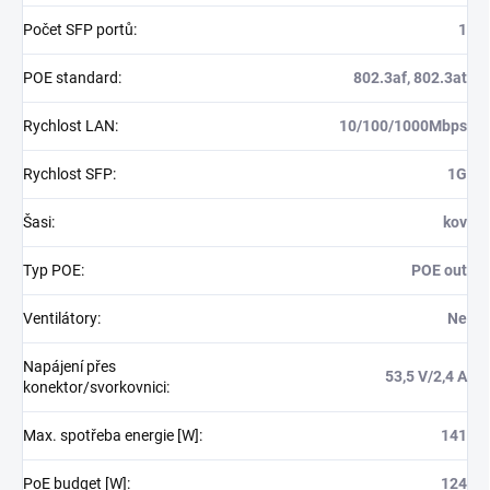
Počet SFP portů
:
1
POE standard
:
802.3af, 802.3at
Rychlost LAN
:
10/100/1000Mbps
Rychlost SFP
:
1G
Šasi
:
kov
Typ POE
:
POE out
Ventilátory
:
Ne
Napájení přes
53,5 V/2,4 A
konektor/svorkovnici
:
Max. spotřeba energie [W]
:
141
PoE budget [W]
:
124