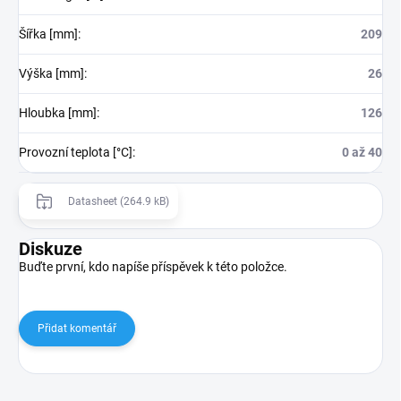
Šířka [mm]
:
209
Výška [mm]
:
26
Hloubka [mm]
:
126
Provozní teplota [°C]
:
0 až 40
Datasheet (264.9 kB)
Diskuze
Buďte první, kdo napíše příspěvek k této položce.
Přidat komentář