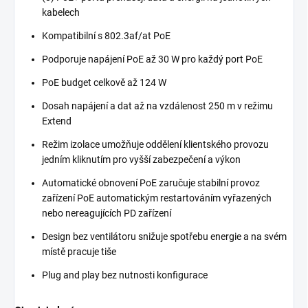
kabelech
Kompatibilní s 802.3af/at PoE
Podporuje napájení PoE až 30 W pro každý port PoE
PoE budget celkově až 124 W
Dosah napájení a dat až na vzdálenost 250 m v režimu
Extend
Režim izolace umožňuje oddělení klientského provozu
jedním kliknutím pro vyšší zabezpečení a výkon
Automatické obnovení PoE zaručuje stabilní provoz
zařízení PoE automatickým restartováním vyřazených
nebo nereagujících PD zařízení
Design bez ventilátoru snižuje spotřebu energie a na svém
místě pracuje tiše
Plug and play bez nutnosti konfigurace