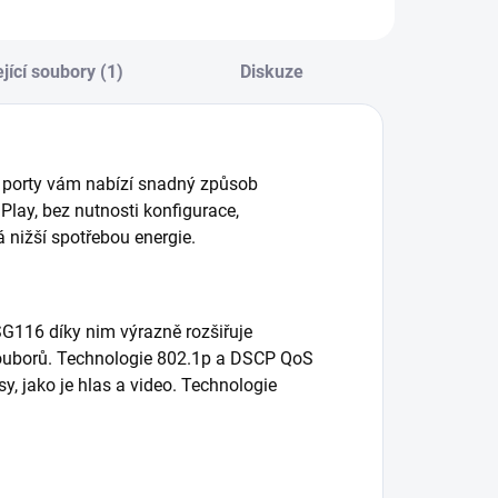
měrovače a
směrovače a
witche. Tento
switche. Tento
abel je vybaven
kabel je vybaven
jící soubory (1)
Diskuze
onektory RJ45 na
konektory RJ45 na
bou koncích.
obou koncích.
 porty vám nabízí snadný způsob
Play, bez nutnosti konfigurace,
nižší spotřebou energie.
G116 díky nim výrazně rozšiřuje
souborů. Technologie 802.1p a DSCP QoS
y, jako je hlas a video. Technologie