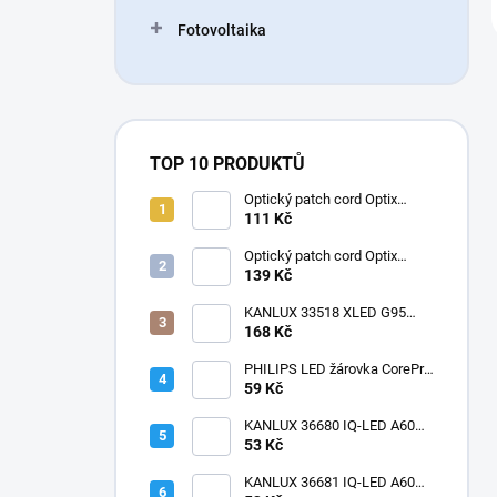
Fotovoltaika
TOP 10 PRODUKTŮ
Optický patch cord Optix
50/125 OM3 LC-LC duplex
111 Kč
3mm
Optický patch cord Optix
50/125 OM2 LC-LC duplex
139 Kč
3mm
KANLUX 33518 XLED G95
4W-SW Žárovka LED E27
168 Kč
1800K velká baňka
dekorativní filament
PHILIPS LED žárovka CorePro
LEDbulb ND 7,5-60W
59 Kč
KANLUX 36680 IQ-LED A60
11W-NW Žárovka LED E27
53 Kč
matná
KANLUX 36681 IQ-LED A60