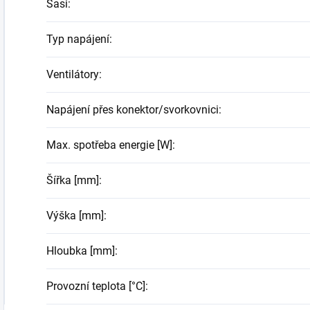
Šasi
:
Typ napájení
:
Ventilátory
:
Napájení přes konektor/svorkovnici
:
Max. spotřeba energie [W]
:
Šířka [mm]
:
Výška [mm]
:
Hloubka [mm]
:
Provozní teplota [°C]
: