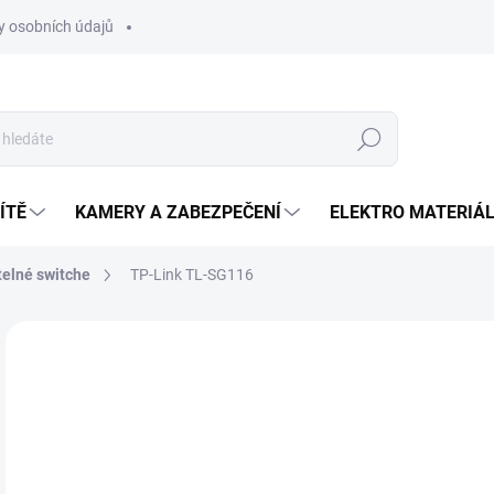
 osobních údajů
Hledat
ÍTĚ
KAMERY A ZABEZPEČENÍ
ELEKTRO MATERIÁ
elné switche
TP-Link TL-SG116
Neohodnoceno
Podrobnosti hodnocení
ZNAČKA
1 
Měr
SK
cena