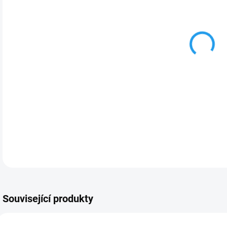
Přep
vám 
Tech
použ
ener
DETA
Související produkty