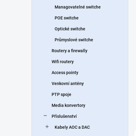
n
Managovatelné switche
í
p
POE switche
a
n
Optické switche
e
Průmyslové switche
l
Routery a firewally
Wifi routery
Access pointy
Venkovní antény
PTP spoje
Media konvertory
Příslušenství
Kabely AOC a DAC