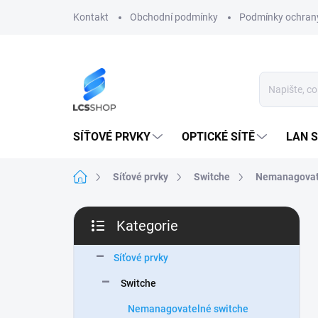
Přejít
Kontakt
Obchodní podmínky
Podmínky ochrany
na
obsah
SÍŤOVÉ PRVKY
OPTICKÉ SÍTĚ
LAN S
Domů
Síťové prvky
Switche
Nemanagovat
P
Kategorie
o
Přeskočit
s
kategorie
t
Síťové prvky
r
Switche
a
n
Nemanagovatelné switche