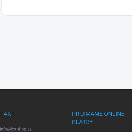
TAKT
PŘIJÍMÁME ONLINE
PLATBY
info
@
lcs-shop.cz