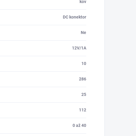
kov
DC konektor
Ne
12V/1A
10
286
25
112
0 až 40