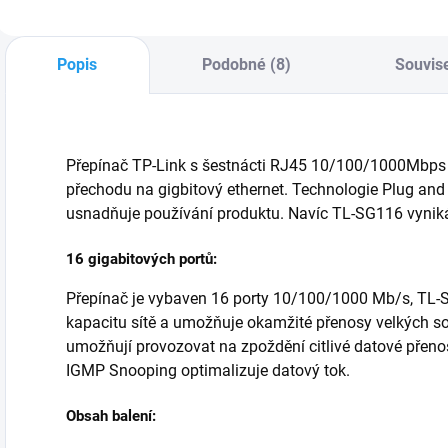
směrovače a
směrovače a
s
switche. Tento
switche. Tento
s
kabel je vybaven
kabel je vybaven
k
Popis
Podobné (8)
Souvise
konektory RJ45 na
konektory RJ45 na
k
obou koncích.
obou koncích.
o
Přepínač TP-Link s šestnácti RJ45 10/100/1000Mbps
přechodu na gigbitový ethernet. Technologie Plug and 
usnadňuje používání produktu. Navíc TL-SG116 vyniká 
16 gigabitových portů:
Přepínač je vybaven 16 porty 10/100/1000 Mb/s, TL-S
kapacitu sítě a umožňuje okamžité přenosy velkých 
umožňují provozovat na zpoždění citlivé datové přenos
IGMP Snooping optimalizuje datový tok.
Obsah balení: