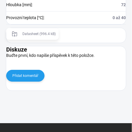
Hloubka [mm]
:
72
Provozní teplota [°C]
:
0 až 40
Datasheet (996.4 kB)
Diskuze
Buďte první, kdo napíše příspěvek k této položce.
Přidat komentář
Z