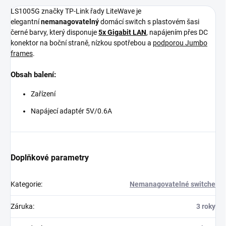
LS1005G značky TP-Link řady LiteWave je
elegantní
nemanagovatelný
domácí switch s plastovém šasi
černé barvy, který disponuje
5x Gigabit LAN
, napájením přes DC
konektor na boční straně, nízkou spotřebou a
podporou Jumbo
frames
.
Obsah balení:
Zařízení
Napájecí adaptér 5V/0.6A
Doplňkové parametry
Kategorie
:
Nemanagovatelné switche
Záruka
:
3 roky