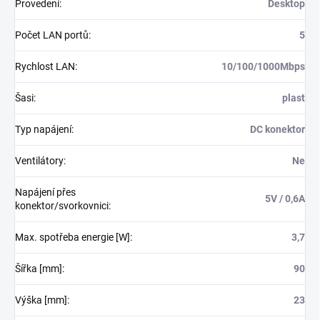
Provedení
:
Desktop
Počet LAN portů
:
5
Rychlost LAN
:
10/100/1000Mbps
Šasi
:
plast
Typ napájení
:
DC konektor
Ventilátory
:
Ne
Napájení přes
5V / 0,6A
konektor/svorkovnici
:
Max. spotřeba energie [W]
:
3,7
Šířka [mm]
:
90
Výška [mm]
:
23