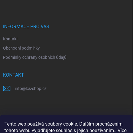
á
p
a
t
í
INFORMACE PRO VÁS
Kontakt
Obchodní podmínky
Podmínky ochrany osobních údajů
KONTAKT
info
@
lcs-shop.cz
PŘIJÍMÁME ONLINE PLATBY
Tento web používá soubory cookie. Dalším procházením
tohoto webu vyjadřujete souhlas s jejich používáním.. Více