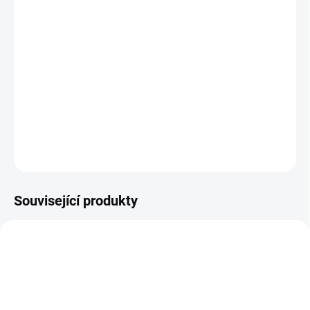
−
+
Přidat do košíku
LS1005G značky TP-Link řady LiteWave je
elegantní
nemanagovatelný
domácí switch s plastovém šasi
černé barvy, který disponuje
5x Gigabit LAN
, napájením přes DC
konektor na boční straně, nízkou spotřebou a
podporou Jumbo
frames
.
DETAILNÍ INFORMACE
ZEPTAT SE
Související produkty