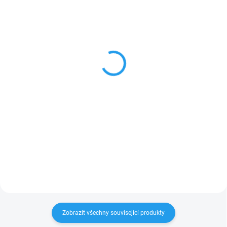
SKLADEM
SKLADEM
UTP patch kabel Cat.5e,
UTP patch kabel Cat.5e,
černý
fialový
12 Kč
12 Kč
od
od
Detail
Detail
Patch kabel UTP Cat.5e je síťový
Patch kabel UTP Cat.5e je síťový
kabel určený pro propojení
kabel určený pro propojení
síťových zařízení, jako jsou
síťových zařízení, jako jsou
počítače, směrovače a switche.
počítače, směrovače a switche.
Tento kabel je vybaven konektory
Tento kabel je vybaven konektory
RJ45 na obou koncích.
RJ45 na obou koncích.
Zobrazit všechny související produkty