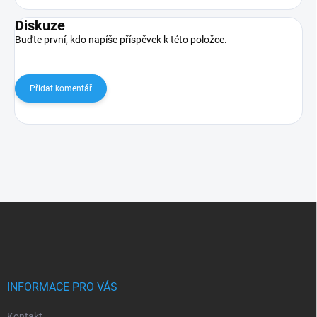
Diskuze
Buďte první, kdo napíše příspěvek k této položce.
Přidat komentář
Z
á
p
a
t
í
INFORMACE PRO VÁS
Kontakt