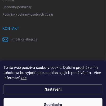
Obchodní podmínky
Podmínky ochrany osobních údajů
KONTAKT
info
@
lcs-shop.cz
PŘIJÍMÁME ONLINE PLATBY
Tento web používá soubory cookie. Dalším procházením
tohoto webu vyjadřujete souhlas s jejich používáním.. Více
informací
zde
.
Nastavení
Copyright 2026
LCS shop
. Všechna práva vyhrazena.
Souhlasím