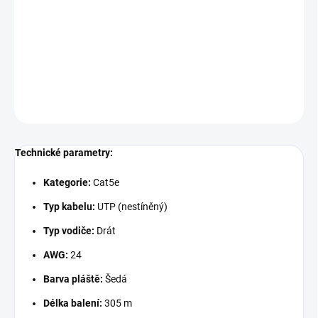
Instalační kabel Solarix kategorie 5E je spolehlivý nestíněný kabel
určený pro provoz ethernetových protokolů, včetně 2.5GBASE-T a
5GBASE-T. Tento kabel je ideální pro horizontální rozvody a je
vybaven PVC pláštěm s třídou reakce na oheň Eca.
DETAILNÍ INFORMACE
ZEPTAT SE
Technické parametry:
Kategorie:
Cat5e
Typ kabelu:
UTP (nestíněný)
Typ vodiče:
Drát
AWG:
24
Barva pláště:
Šedá
Délka balení:
305 m