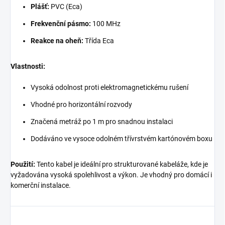
Plášť:
PVC (Eca)
Frekvenční pásmo:
100 MHz
Reakce na oheň:
Třída Eca
Vlastnosti:
Vysoká odolnost proti elektromagnetickému rušení
Vhodné pro horizontální rozvody
Značená metráž po 1 m pro snadnou instalaci
Dodáváno ve vysoce odolném třívrstvém kartónovém boxu
Použití:
Tento kabel je ideální pro strukturované kabeláže, kde je
vyžadována vysoká spolehlivost a výkon. Je vhodný pro domácí i
komerční instalace.