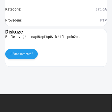
Kategorie
:
cat. 6A
Provedení
:
FTP
Diskuze
Buďte první, kdo napíše příspěvek k této položce.
Přidat komentář
Z
á
p