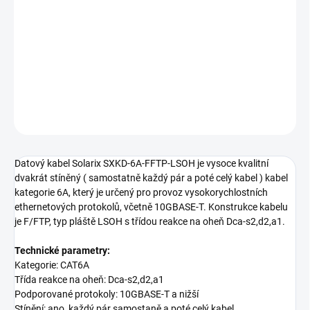
Datový kabel Solarix SXKD-6A-FFTP-LSOH je vysoce kvalitní
dvakrát stíněný ( samostatně každý pár a poté celý kabel ) kabel
kategorie 6A, který je určený pro provoz vysokorychlostních
ethernetových protokolů, včetně 10GBASE-T. Konstrukce kabelu je
F/FTP, typ pláště LSOH s třídou reakce na oheň Dca-s2,d2,a1.
DETAILNÍ INFORMACE
ZEPTAT SE
Datový kabel Solarix SXKD-6A-FFTP-LSOH je vysoce kvalitní
dvakrát stíněný ( samostatně každý pár a poté celý kabel ) kabel
kategorie 6A, který je určený pro provoz vysokorychlostních
ethernetových protokolů, včetně 10GBASE-T. Konstrukce kabelu
je F/FTP, typ pláště LSOH s třídou reakce na oheň Dca-s2,d2,a1.
Technické parametry:
Kategorie: CAT6A
Třída reakce na oheň: Dca-s2,d2,a1
Podporované protokoly: 10GBASE-T a nižší
Stínění: ano, každý pár samostaně a poté celý kabel