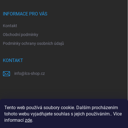
a
t
í
INFORMACE PRO VÁS
Kontakt
Obchodní podmínky
Podmínky ochrany osobních údajů
KONTAKT
info
@
lcs-shop.cz
PŘIJÍMÁME ONLINE PLATBY
Tento web používá soubory cookie. Dalším procházením
tohoto webu vyjadřujete souhlas s jejich používáním.. Více
informací
zde
.