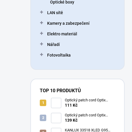
Optické boxy
LAN sítě
Kamery a zabezpečení
Elektro materiál
Nářadí
Fotovoltaika
TOP 10 PRODUKTŮ
Optický patch cord Optix
50/125 OM3 LC-LC duplex
111 Kč
3mm
Optický patch cord Optix
50/125 OM2 LC-LC duplex
139 Kč
3mm
KANLUX 33518 XLED G95