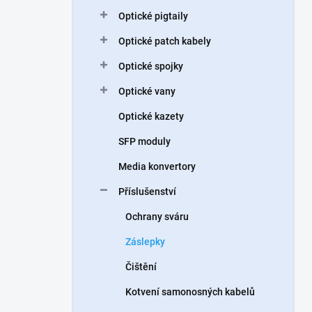
n
Optické pigtaily
í
p
Optické patch kabely
a
n
Optické spojky
e
Optické vany
l
Optické kazety
SFP moduly
Media konvertory
Příslušenství
Ochrany sváru
Záslepky
Čištění
Kotvení samonosných kabelů