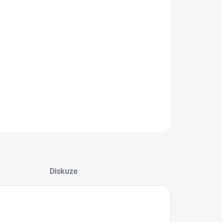
−
+
Přidat do košíku
 plastová záslepka je určena pro uzavření nevyužitých SC
ů v optických vanách. Je ideální pro ochranu před prachem
čistotami, čímž zajišťuje dlouhou životnost a spolehlivost
ckých spojů.
ILNÍ INFORMACE
ZEPTAT SE
Diskuze