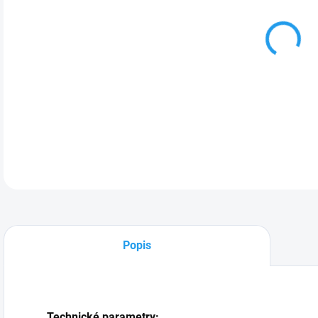
Tato
port
a ne
opti
DETA
Popis
Technické parametry: