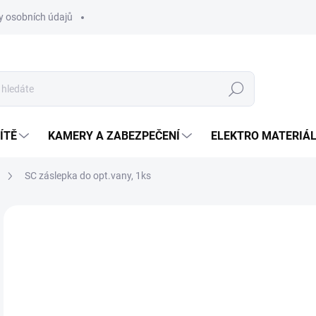
 osobních údajů
Hledat
ÍTĚ
KAMERY A ZABEZPEČENÍ
ELEKTRO MATERIÁ
SC záslepka do opt.vany, 1ks
Neohodnoceno
Podrobnosti hodnocení
ZNAČKA
4,
Měr
SK
cena