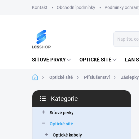
Přejít
Kontakt
Obchodní podmínky
Podmínky ochrany
na
obsah
SÍŤOVÉ PRVKY
OPTICKÉ SÍTĚ
LAN S
Domů
Optické sítě
Příslušenství
Záslepky
P
Kategorie
o
Přeskočit
s
kategorie
t
Síťové prvky
r
Optické sítě
a
n
Optické kabely