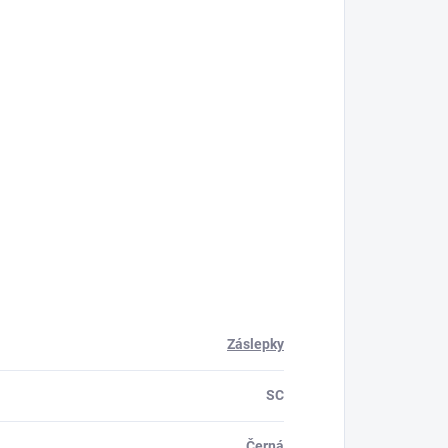
Záslepky
SC
Černá