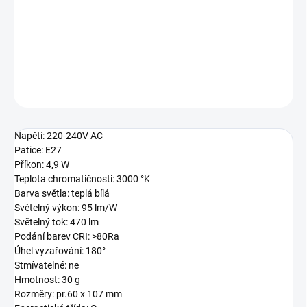
240V, 4.9W, E27, teplá bílá
DETAILNÍ INFORMACE
ZEPTAT SE
Napětí: 220-240V AC
Patice: E27
Příkon: 4,9 W
Teplota chromatičnosti: 3000 °K
Barva světla: teplá bílá
Světelný výkon: 95 lm/W
Světelný tok: 470 lm
Podání barev CRI: >80Ra
Úhel vyzařování: 180°
Stmívatelné: ne
Hmotnost: 30 g
Rozměry: pr.60 x 107 mm