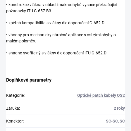
• konstrukce vlákna v oblasti makroohybů vysoce překračující
požadavky ITU G.657.B3
• zpětná kompatibilita s vlákny dle doporučení G.652.D
• vhodný pro mechanicky náročné aplikace s ostrými ohyby o
malém poloměru
• snadno svařitelný s vlákny dle doporučení ITU G.652.D
Doplňkové parametry
Kategorie
:
Optické patch kabely OS2
Záruka
:
2 roky
Konektor
:
SC-SC, SC