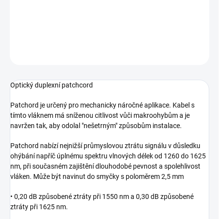
SC/UPC - SC/UPC, duplex, OS2, singlemode, Optický patch kabel
DETAILNÍ INFORMACE
ZEPTAT SE
Optický duplexní patchcord
Patchord je určený pro mechanicky náročné aplikace. Kabel s
tímto vláknem má sníženou citlivost vůči makroohybům a je
navržen tak, aby odolal "nešetrným" způsobům instalace.
Patchord nabízí nejnižší průmyslovou ztrátu signálu v důsledku
ohýbání napříč úplnému spektru vlnových délek od 1260 do 1625
nm, při současném zajištění dlouhodobé pevnost a spolehlivost
vláken. Může být navinut do smyčky s poloměrem 2,5 mm
• 0,20 dB způsobené ztráty při 1550 nm a 0,30 dB způsobené
ztráty při 1625 nm.