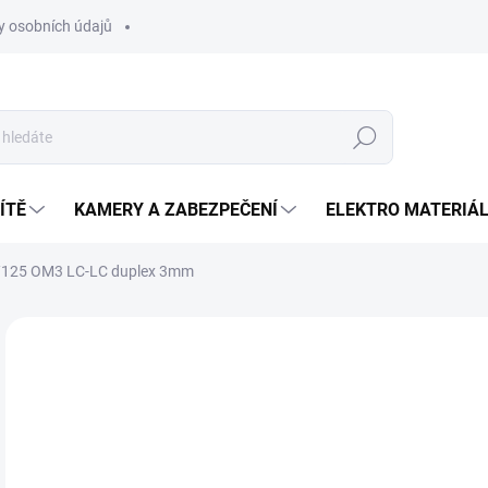
 osobních údajů
Hledat
ÍTĚ
KAMERY A ZABEZPEČENÍ
ELEKTRO MATERIÁ
50/125 OM3 LC-LC duplex 3mm
Neohodnoceno
Podrobnosti hodnocení
ZNAČKA
AKCE
o
Měr
ZVO