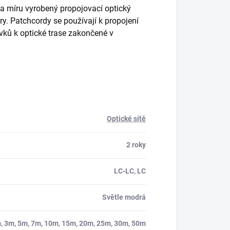
na míru vyrobený propojovací optický
y. Patchcordy se používají k propojení
rvků k optické trase zakončené v
Optické sítě
2 roky
LC-LC, LC
Světle modrá
m, 3m, 5m, 7m, 10m, 15m, 20m, 25m, 30m, 50m