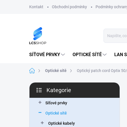
Přejít
Kontakt
Obchodní podmínky
Podmínky ochrany
na
obsah
SÍŤOVÉ PRVKY
OPTICKÉ SÍTĚ
LAN S
Domů
Optické sítě
Optický patch cord Optix 
P
Kategorie
o
Přeskočit
s
kategorie
t
Síťové prvky
r
Optické sítě
a
n
Optické kabely