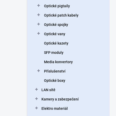
n
Optické pigtaily
í
p
Optické patch kabely
a
n
Optické spojky
e
Optické vany
l
Optické kazety
SFP moduly
Media konvertory
Příslušenství
Optické boxy
LAN sítě
Kamery a zabezpečení
Elektro materiál