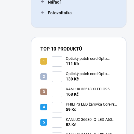
Nářadí
Fotovoltaika
TOP 10 PRODUKTŮ
Optický patch cord Optix
50/125 OM3 LC-LC duplex
111 Kč
3mm
Optický patch cord Optix
50/125 OM2 LC-LC duplex
139 Kč
3mm
KANLUX 33518 XLED G95
4W-SW Žárovka LED E27
168 Kč
1800K velká baňka
dekorativní filament
PHILIPS LED žárovka CorePro
LEDbulb ND 7,5-60W
59 Kč
KANLUX 36680 IQ-LED A60
11W-NW Žárovka LED E27
53 Kč
matná