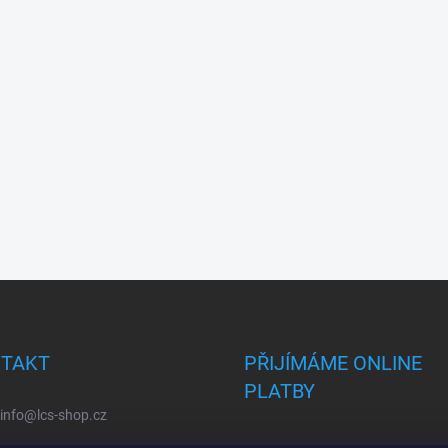
TAKT
PŘIJÍMÁME ONLINE
PLATBY
info
@
lcs-shop.cz