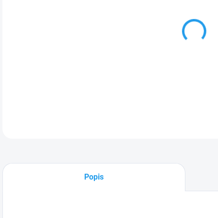
cena
VAR
LC -
DETA
Popis