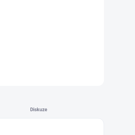
:
IANTA
−
+
Přidat do košíku
 LC, duplex, OM3, multimode, Optický patch kabel
ILNÍ INFORMACE
ZEPTAT SE
Diskuze