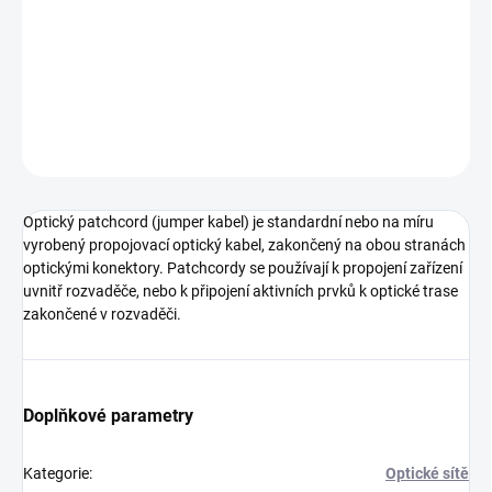
LC - LC, duplex, OM3, multimode, Optický patch kabel
DETAILNÍ INFORMACE
ZEPTAT SE
Optický patchcord (jumper kabel) je standardní nebo na míru
vyrobený propojovací optický kabel, zakončený na obou stranách
optickými konektory. Patchcordy se používají k propojení zařízení
uvnitř rozvaděče, nebo k připojení aktivních prvků k optické trase
zakončené v rozvaděči.
Doplňkové parametry
Kategorie
:
Optické sítě