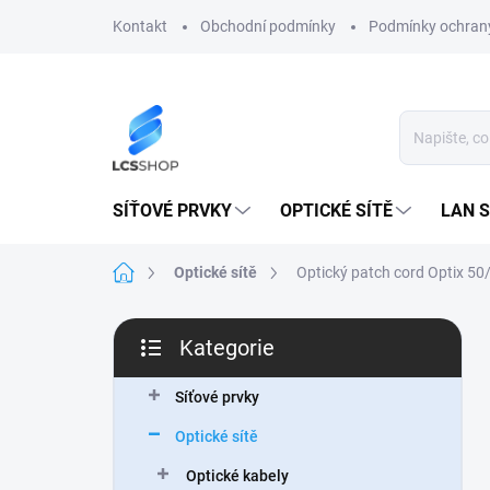
Přejít
Kontakt
Obchodní podmínky
Podmínky ochrany
na
obsah
SÍŤOVÉ PRVKY
OPTICKÉ SÍTĚ
LAN S
Domů
Optické sítě
Optický patch cord Optix 5
P
Kategorie
o
Přeskočit
s
kategorie
t
Síťové prvky
r
Optické sítě
a
n
Optické kabely