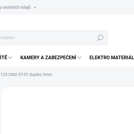
 osobních údajů
Hledat
ÍTĚ
KAMERY A ZABEZPEČENÍ
ELEKTRO MATERIÁ
0/125 OM2 ST-ST duplex 3mm
Neohodnoceno
Podrobnosti hodnocení
ZNAČKA
o
Měr
ZVO
cena