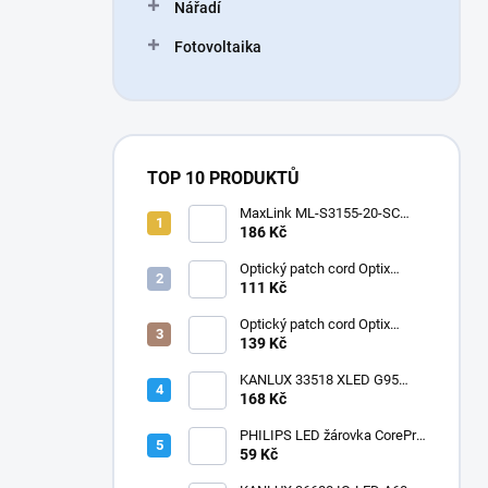
Nářadí
Fotovoltaika
TOP 10 PRODUKTŮ
MaxLink ML-S3155-20-SC
1.25G SFP optický modul,
186 Kč
WDM(BiDi)
Optický patch cord Optix
50/125 OM3 LC-LC duplex
111 Kč
3mm
Optický patch cord Optix
50/125 OM2 LC-LC duplex
139 Kč
3mm
KANLUX 33518 XLED G95
4W-SW Žárovka LED E27
168 Kč
1800K velká baňka
dekorativní filament
PHILIPS LED žárovka CorePro
LEDbulb ND 7,5-60W
59 Kč