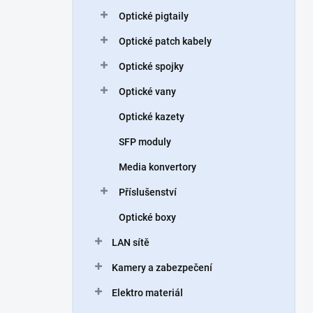
n
Optické pigtaily
í
p
Optické patch kabely
a
n
Optické spojky
e
Optické vany
l
Optické kazety
SFP moduly
Media konvertory
Příslušenství
Optické boxy
LAN sítě
Kamery a zabezpečení
Elektro materiál