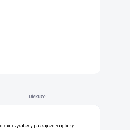
IANTA
−
+
Přidat do košíku
 ST, duplex, OM2, multimode, Optický patch kabel
ILNÍ INFORMACE
ZEPTAT SE
Diskuze
na míru vyrobený propojovací optický