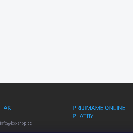
TAKT
PŘIJÍMÁME ONLINE
PLATBY
info
@
lcs-shop.cz