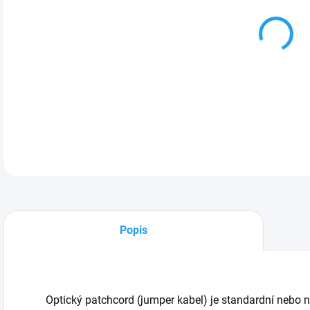
VAR
ST -
DETA
Popis
Optický patchcord (jumper kabel) je standardní nebo 