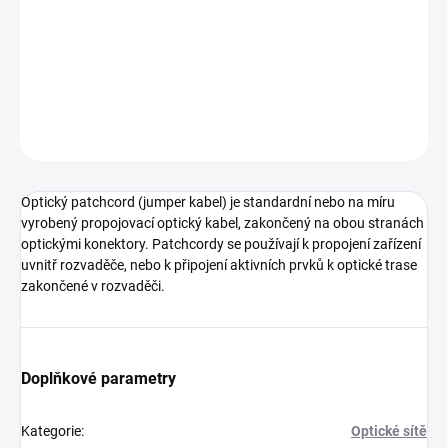
LC - LC, duplex, OM2, multimode, Optický patch kabel
DETAILNÍ INFORMACE
ZEPTAT SE
Optický patchcord (jumper kabel) je standardní nebo na míru
vyrobený propojovací optický kabel, zakončený na obou stranách
optickými konektory. Patchcordy se používají k propojení zařízení
uvnitř rozvaděče, nebo k připojení aktivních prvků k optické trase
zakončené v rozvaděči.
Doplňkové parametry
Kategorie
:
Optické sítě