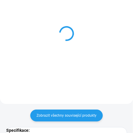
SKLADEM
SKLADEM
Optická spojka SC,
Optická spojka SC,
Multimode, OM3
Singlemode
21 Kč
21 Kč
Do košíku
Do košíku
Optická spojka SC, Multimode,
Optická spojka SC, Singlemode,
OM3
UPC
Zobrazit všechny související produkty
Specifikace: