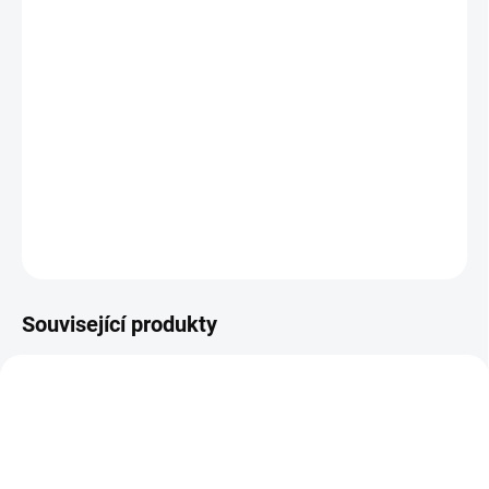
−
+
Přidat do košíku
Optická vana OPTIX 19" s kapacitou 12xSC nebo 12xLC
konektorů v elegantní černé barvě je ideálním řešením pro efektivní
správu optických vláken ve vaší síti. Tato vana je navržena pro
maximální spolehlivost a snadnou instalaci.
DETAILNÍ INFORMACE
ZEPTAT SE
Související produkty