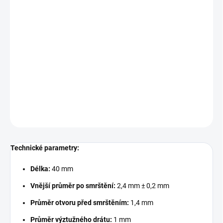
−
+
Přidat do košíku
Tato trubičková ochrana optického svaru je navržena pro
mechanickou ochranu svárů optických vláken. S délkou 40 mm a
transparentním provedením nabízí spolehlivou ochranu a
snadnou kontrolu stavu sváru.
DETAILNÍ INFORMACE
ZEPTAT SE
Technické parametry:
Délka:
40 mm
Vnější průměr po smrštění:
2,4 mm ± 0,2 mm
Průměr otvoru před smrštěním:
1,4 mm
Průměr výztužného drátu:
1 mm