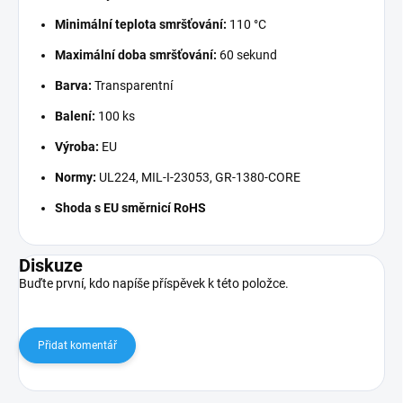
Minimální teplota smršťování:
110 °C
Maximální doba smršťování:
60 sekund
Barva:
Transparentní
Balení:
100 ks
Výroba:
EU
Normy:
UL224, MIL-I-23053, GR-1380-CORE
Shoda s EU směrnicí RoHS
Diskuze
Buďte první, kdo napíše příspěvek k této položce.
Přidat komentář