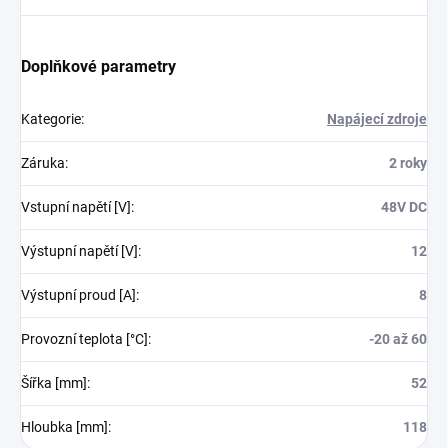
Doplňkové parametry
Kategorie
:
Napájecí zdroje
Záruka
:
2 roky
Vstupní napětí [V]
:
48V DC
Výstupní napětí [V]
:
12
Výstupní proud [A]
:
8
Provozní teplota [°C]
:
-20 až 60
Šířka [mm]
:
52
Hloubka [mm]
:
118