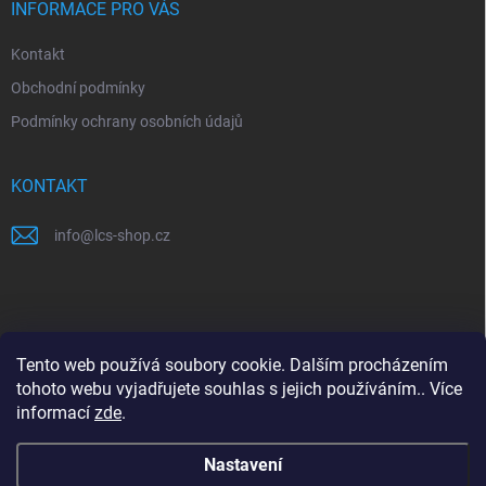
í
INFORMACE PRO VÁS
Kontakt
Obchodní podmínky
Podmínky ochrany osobních údajů
KONTAKT
info
@
lcs-shop.cz
PŘIJÍMÁME ONLINE PLATBY
Tento web používá soubory cookie. Dalším procházením
tohoto webu vyjadřujete souhlas s jejich používáním.. Více
informací
zde
.
Nastavení