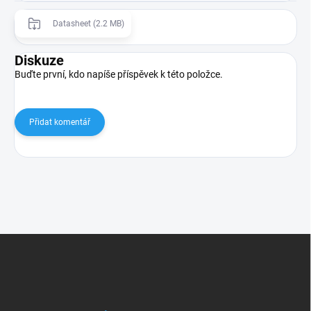
Datasheet (2.2 MB)
Diskuze
Buďte první, kdo napíše příspěvek k této položce.
Přidat komentář
Z
á
p
a
t