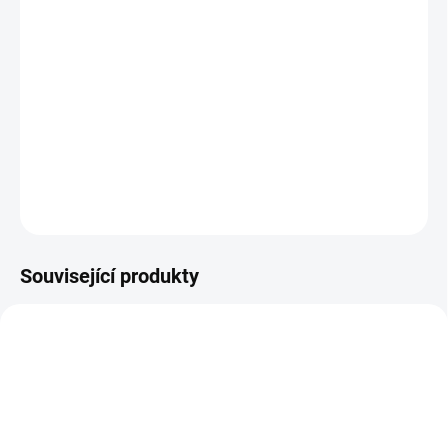
−
+
Přidat do košíku
PW48V-12V85W napájecí zdroj (měnič) s výstupem 12V/8A a
vstupním napětím +/-48V DC, pro použití s novou revizí „r2“ Cloud
Core Routerů
DETAILNÍ INFORMACE
ZEPTAT SE
Související produkty