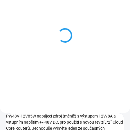
SKLADEM
SKLADEM
MikroTik Cloud Core
MikroTik Cloud Core
Router, CCR2004-1G-
Router, CCR2116-12G-
12S+2XS
4S+
13 365 Kč
22 409 Kč
Do košíku
Do košíku
Fráze "Improvise. Adapt.
Díky velmi silné konfiguraci se
Overcome." je známá a muže být
jedná o perfektní zarízení pro
v mnoha prípadech užitecná.
profesionály na velmi vytížená
Nekdy ale jednoduše potrebujete
místa. K dispozici je 4x SFP+ s
zarízení, které funguje a reší vaše
rychlostí 1/10 Gbps a 13x
problémy bez dalšího...
10/100/1000 Mbps...
PW48V-12V85W napájecí zdroj (měnič) s výstupem 12V/8A a
vstupním napětím +/-48V DC, pro použití s novou revizí „r2“ Cloud
Core Routerů. Jednoduše vyjměte jeden ze současných