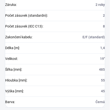
Záruka
:
2 roky
Počet zásuvek (standardní)
:
2
Počet zásuvek (IEC C13)
:
8
Zakončení kabelu
:
E/F (standard)
Délka [m]
:
1,4
Velikost
:
19"
Šířka [mm]
:
485
Hloubka [mm]
:
55
Výška [mm]
:
45
Barva
:
Černá