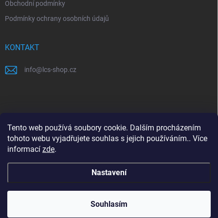
Obchodní podmínky
Podmínky ochrany osobních údajů
KONTAKT
info
@
lcs-shop.cz
PŘIJÍMÁME ONLINE PLATBY
Tento web používá soubory cookie. Dalším procházením
tohoto webu vyjadřujete souhlas s jejich používáním.. Více
informací
zde
.
Nastavení
Copyright 2026
LCS shop
. Všechna práva vyhrazena.
Souhlasím
Vytvořil Shoptet