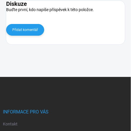
Diskuze
Buďte první, kdo napíše příspěvek k této položce.
Přidat komentář
Z
á
p
a
t
í
INFORMACE PRO VÁS
Kontakt