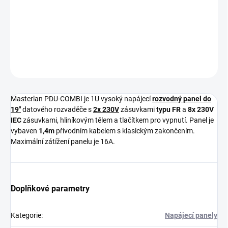
−
+
Přidat do košíku
DETAILNÍ INFORMACE
ZEPTAT SE
Masterlan PDU-COMBI je 1U vysoký napájecí
rozvodný panel do
19"
datového rozvaděče s
2x 230V
zásuvkami
typu FR
a
8x 230V
IEC
zásuvkami, hliníkovým tělem a tlačítkem pro vypnutí. Panel je
vybaven
1,4m
přívodním kabelem s klasickým zakončením.
Maximální zátížení panelu je 16A.
Doplňkové parametry
Kategorie
:
Napájecí panely