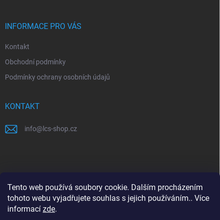
a
t
í
INFORMACE PRO VÁS
Kontakt
Obchodní podmínky
Podmínky ochrany osobních údajů
KONTAKT
info
@
lcs-shop.cz
PŘIJÍMÁME ONLINE PLATBY
Tento web používá soubory cookie. Dalším procházením
tohoto webu vyjadřujete souhlas s jejich používáním.. Více
informací
zde
.