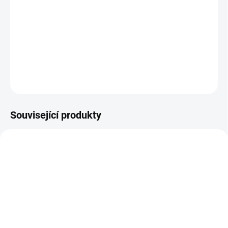
−
+
Přidat do košíku
šířka 24mm, délka 8m, černý tisk / červený podklad
DETAILNÍ INFORMACE
ZEPTAT SE
Související produkty
SKLADEM
SKLADEM