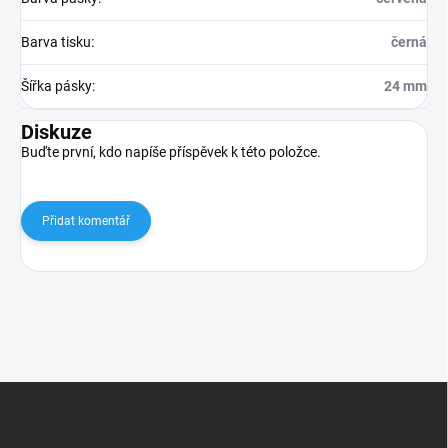
Barva tisku
:
černá
Šířka pásky
:
24 mm
Diskuze
Buďte první, kdo napíše příspěvek k této položce.
Přidat komentář
Z
á
p