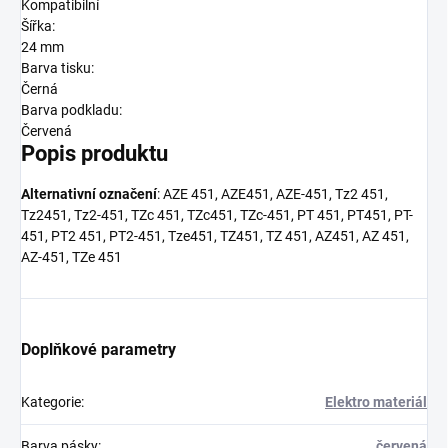
Kompatibilní
Šířka:
24 mm
Barva tisku:
Černá
Barva podkladu:
Červená
Popis produktu
Alternativní označení
: AZE 451, AZE451, AZE-451, Tz2 451,
Tz2451, Tz2-451, TZc 451, TZc451, TZc-451, PT 451, PT451, PT-
451, PT2 451, PT2-451, Tze451, TZ451, TZ 451, AZ451, AZ 451,
AZ-451, TZe 451
Doplňkové parametry
Kategorie
:
Elektro materiál
Barva pásky
:
červená