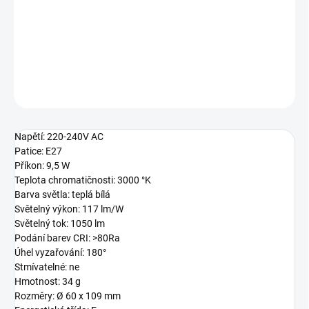
240V, 9.5W, E27, matná
DETAILNÍ INFORMACE
ZEPTAT SE
Napětí: 220-240V AC
Patice: E27
Příkon: 9,5 W
Teplota chromatičnosti: 3000 °K
Barva světla: teplá bílá
Světelný výkon: 117 lm/W
Světelný tok: 1050 lm
Podání barev CRI: >80Ra
Úhel vyzařování: 180°
Stmívatelné: ne
Hmotnost: 34 g
Rozměry: Ø 60 x 109 mm