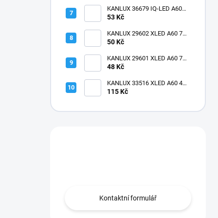
matná
KANLUX 36679 IQ-LED A60
11W-WW Žárovka LED E27
53 Kč
matná
KANLUX 29602 XLED A60 7W-
NW Žárovka LED filament
50 Kč
KANLUX 29601 XLED A60 7W-
WW Žárovka LED filament
48 Kč
KANLUX 33516 XLED A60 4W-
SW Žárovka LED E27 1800K
115 Kč
dekorativní filament
Máte otázku?
Obráťte se na nás.
Kontaktní formulář