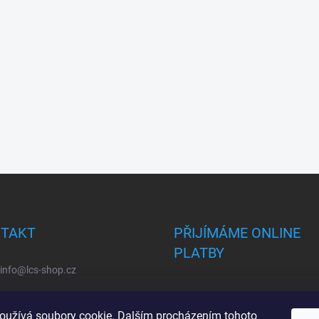
TAKT
PŘIJÍMÁME ONLINE
PLATBY
info
@
lcs-shop.cz
oužívá soubory cookie. Dalším procházením tohoto