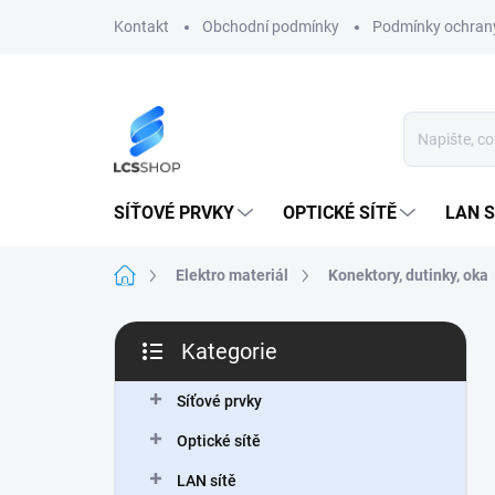
Přejít
Kontakt
Obchodní podmínky
Podmínky ochrany
na
obsah
SÍŤOVÉ PRVKY
OPTICKÉ SÍTĚ
LAN S
Domů
Elektro materiál
Konektory, dutinky, oka
P
Kategorie
o
Přeskočit
s
kategorie
t
Síťové prvky
r
Optické sítě
a
n
LAN sítě