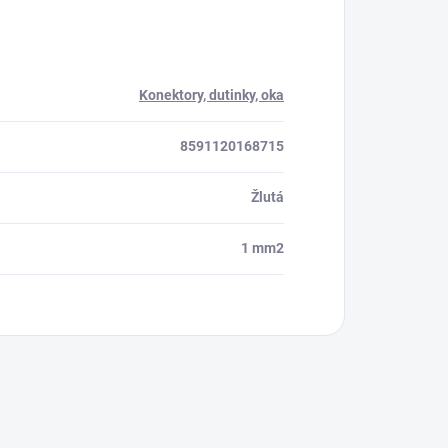
Konektory, dutinky, oka
8591120168715
Žlutá
1 mm2