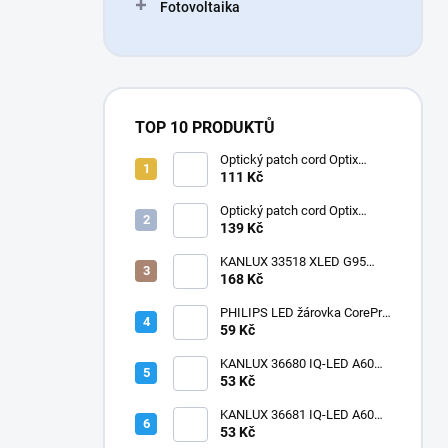
Fotovoltaika
TOP 10 PRODUKTŮ
Optický patch cord Optix
50/125 OM3 LC-LC duplex
111 Kč
3mm
Optický patch cord Optix
50/125 OM2 LC-LC duplex
139 Kč
3mm
KANLUX 33518 XLED G95
4W-SW Žárovka LED E27
168 Kč
1800K velká baňka
dekorativní filament
PHILIPS LED žárovka CorePro
LEDbulb ND 7,5-60W
59 Kč
KANLUX 36680 IQ-LED A60
11W-NW Žárovka LED E27
53 Kč
matná
KANLUX 36681 IQ-LED A60
11W-CW Žárovka LED E27
53 Kč