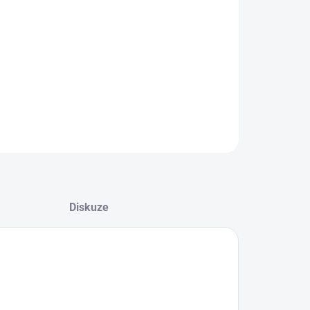
−
+
Přidat do košíku
2
průřez kabelu 1mm
, délka 8mm
ZEPTAT SE
Diskuze