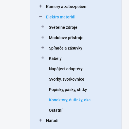
n
Kamery a zabezpečení
í
p
Elektro materiál
a
n
Světelné zdroje
e
Modulové přístroje
l
Spínače a zásuvky
Kabely
Napájecí adaptéry
Svorky, svorkovnice
Popisky, pásky, štítky
Konektory, dutinky, oka
Ostatní
Nářadí