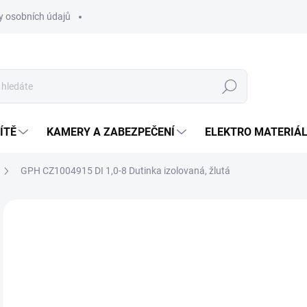
 osobních údajů
Hledat
ÍTĚ
KAMERY A ZABEZPEČENÍ
ELEKTRO MATERIÁ
GPH CZ1004915 DI 1,0-8 Dutinka izolovaná, žlutá
Neohodnoceno
Podrobnosti hodnocení
ZNAČKA
0,
Měr
SK
cena