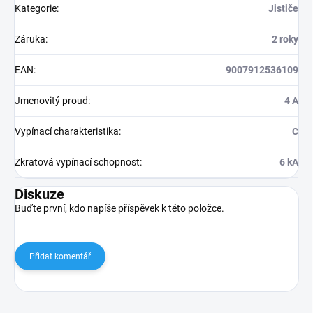
Kategorie
:
Jističe
Záruka
:
2 roky
EAN
:
9007912536109
Jmenovitý proud
:
4 A
Vypínací charakteristika
:
C
Zkratová vypínací schopnost
:
6 kA
Diskuze
Buďte první, kdo napíše příspěvek k této položce.
Přidat komentář