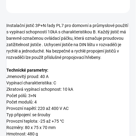
ZEPTAT SE
Instalační jistič 3P+N řady PL7 pro domovní a průmyslové použití
s vypínací schopností 10kA s charakteristikou B. Každý jistič má
barevně označenou ovládací páčku, která označuje proudovou
zatížitelnost jističe . Uchycení jističe na DIN lištu v rozvaděči je
rychlé a jednoduché. Na bezpečné a rychlé propojení jističů v
rozvaděči lze použít příslušné propojovací hřebeny.
Technické parametry:
Jmenovitý proud: 40 A
Vypínací charakteristika: C
Zkratová vypínací schopnost: 10 kA
Počet pólů: 3+N
Počet modulů: 4
Provozní napětí: 220 až 400 V AC
Typ připojení: se šrouby
Provozní teplota: -25 až +75 °C
Rozměry: 80 x 75 x 70 mm
Hmotnost: 480 g