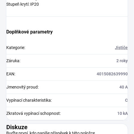
Stupeň krytí: IP20
Doplňkové parametry
Kategorie
:
Jističe
Záruka
:
2 roky
EAN
:
4015082639990
Jmenovitý proud
:
40 A
Vypínací charakteristika
:
C
Zkratová vypínací schopnost
:
10 kA
Diskuze
Buďte první, kdo napíše příspěvek k této položce.